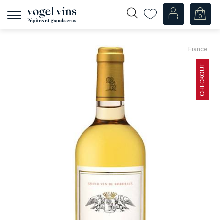
0
Afficher
la
navigation
Fr
De
France
Nos Vins
CHECKOUT
Champagnes
Vins blancs
Vins rosés
Vins rouges
Mousseux
Spiritueux
Divers
Nos vins par pays
Suisse