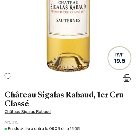
France
Italie
Espagne
Afrique du Sud
Allemagne
Argentine
RVF
Australie
19.5
Autriche
Brésil
Chili
États-Unis
Château Sigalas Rabaud, 1er Cru
Hongrie
Classé
Liban
Château Sigalas Rabaud
Nouvelle Zélande
Art.
316
Portugal
En stock, livré entre le
09.08
et le
13.08