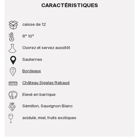
CARACTÉRISTIQUES
Producteurs
caisse de 12
Aller à
8° 10°
L'entreprise
Ouvrez et servez aussitôt
{{Si
Actualités
Sauternes
E-Catalogue
Bordeaux
Conditions générales
Château Sigalas Rabaud
Elevé en barrique
Sémillon, Sauvignon Blanc
acidulé, miel, fruits exotiques