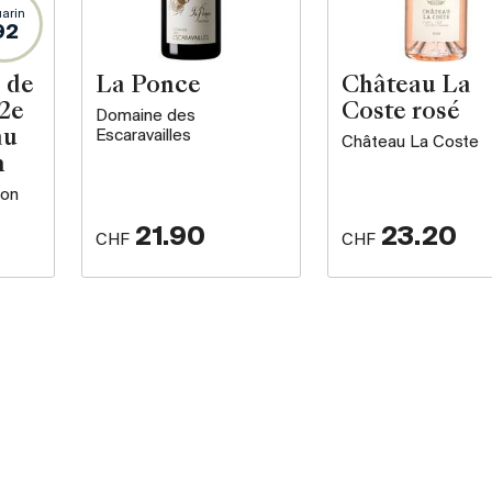
arin
92
 de
La Ponce
Château La
 2e
Coste rosé
Domaine des
Escaravailles
au
Château La Coste
n
ron
21.90
23.20
CHF
CHF