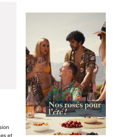
sion
des et