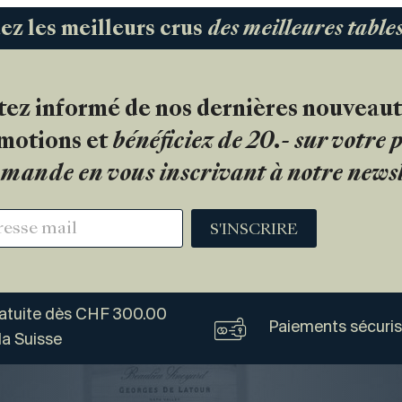
 les meilleurs crus
des meilleures tabl
tez informé de nos dernières nouveaut
motions et
bénéficiez de 20.- sur votre
mande en vous inscrivant à notre newsl
S'INSCRIRE
ratuite dès CHF 300.00
Paiements sécuri
la Suisse
Vogel
Vins