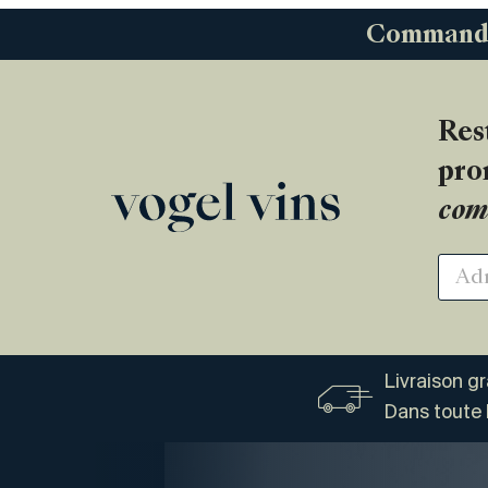
Commandez
Res
pro
com
Livraison g
Dans toute 