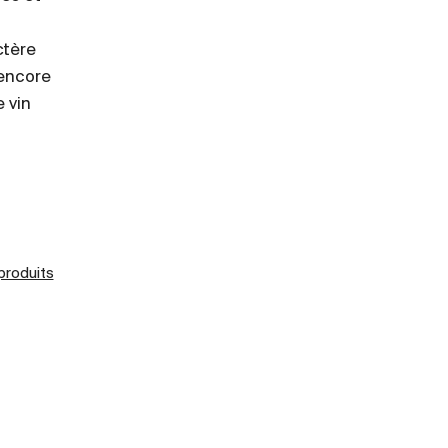
ctère
 encore
e vin
 produits