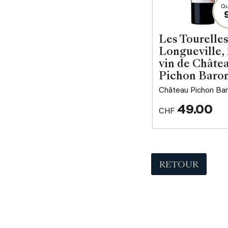
Qu
Les Tourelles
Longueville,
vin de Châte
Pichon Baro
Château Pichon Ba
49.00
CHF
RETOUR