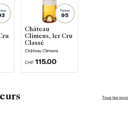
rker
Parker
93
95
Château
Cru
Climens, 1er Cru
Classé
Château Climens
115.00
CHF
eurs
Tous les pro