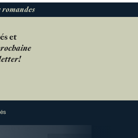
es romandes
és et
 prochaine
etter!
sés