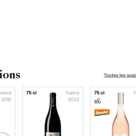
ions
Toutes les sug
France
75 cl
France
75 cl
F
2016
2022