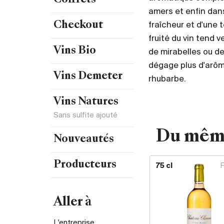
Coffrets
amers et enfin dans
fraîcheur et d'une 
Checkout
fruité du vin tend
Vins Bio
de mirabelles ou de p
dégage plus d'arôme
Vins Demeter
rhubarbe.
Vins Natures
Sans sulfite ajouté
Du mêm
Nouveautés
Producteurs
75 cl
Aller à
L'entreprise