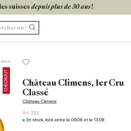
les suisses
depuis plus de 30 ans
!
Rechercher
rance
CHECKOUT
Château Climens, 1er Cru
Classé
Château Climens
Art.
322
En stock, livré entre le
09.08
et le
13.08