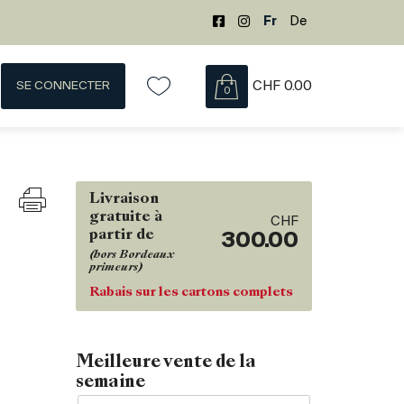
Fr
De
SE CONNECTER
CHF
0.00
0
Livraison
gratuite à
CHF
partir de
300.00
(hors Bordeaux
primeurs)
Rabais sur les cartons complets
Meilleure vente de la
semaine