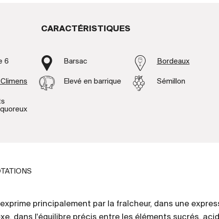
CARACTÉRISTIQUES
e 6
Barsac
Bordeaux
 Climens
Elevé en barrique
Sémillon
ts
liquoreux
TATIONS
exprime principalement par la fraîcheur, dans une expres
, dans l'équilibre précis entre les éléments sucrés, aci