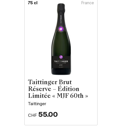
75 cl
France
Taittinger Brut
Réserve – Édition
Limitée « MJF 60th »
Taittinger
55.00
CHF