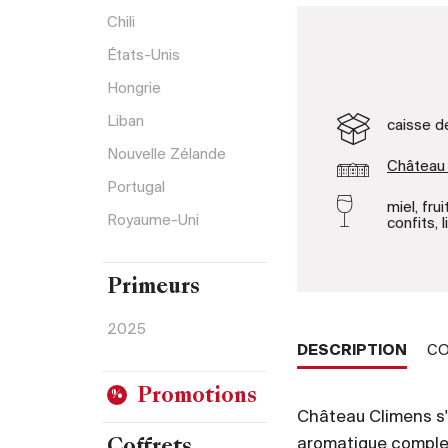
Chili
États-Unis
Hongrie
Liban
caisse d
Nouvelle Zélande
Château
Portugal
miel, frui
Royaume-Uni
confits, 
Primeurs
2025
DESCRIPTION
CO
Promotions
Château Climens s'
aromatique complexe