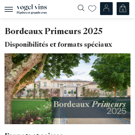
0
Afficher
la
navigation
Fr
De
Bordeaux Primeurs 2025
Nos Vins
Disponibilités et formats spéciaux
Champagnes
Vins blancs
Vins rosés
Vins rouges
Mousseux
Spiritueux
Divers
Nos vins par pays
Suisse