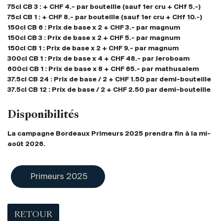
Royaume-Uni
75cl CB 3 : + CHF 4.- par bouteille (sauf 1er cru + CHf 5.-)
75cl CB 1 : + CHF 8.- par bouteille (sauf 1er cru + CHf 10.-)
150cl CB 6 : Prix de base x 2 + CHF 3.- par magnum
Primeurs
150cl CB 3 : Prix de base x 2 + CHF 5.- par magnum
2025
150cl CB 1 : Prix de base x 2 + CHF 9.- par magnum
300cl CB 1 : Prix de base x 4 + CHF 48.- par Jeroboam
600cl CB 1 : Prix de base x 8 + CHF 65.- par mathusalem
Promotions
37.5cl CB 24 : Prix de base / 2 + CHF 1.50 par demi-bouteille
37.5cl CB 12 : Prix de base / 2 + CHF 2.50 par demi-bouteille
Coffrets
Disponibilités
Checkout
La campagne Bordeaux Primeurs 2025 prendra fin à la mi-
Vins Bio
août 2026.
Vins Demeter
Primeurs 2025
Vins Natures
Sans sulfite ajouté
RETOUR
Nouveautés