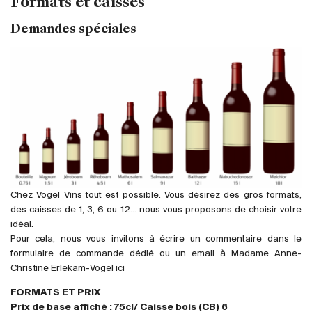
Formats et caisses
France
Demandes spéciales
Italie
Espagne
Afrique du Sud
Allemagne
Argentine
Australie
Autriche
Brésil
Chili
Chez Vogel Vins tout est possible. Vous désirez des gros formats,
des caisses de 1, 3, 6 ou 12... nous vous proposons de choisir votre
États-Unis
idéal.
Hongrie
Pour cela, nous vous invitons à écrire un commentaire dans le
Liban
formulaire de commande dédié ou un email à Madame Anne-
Christine Erlekam-Vogel
ici
Nouvelle Zélande
FORMATS ET PRIX
Portugal
Prix de base affiché : 75cl/ Caisse bois (CB) 6