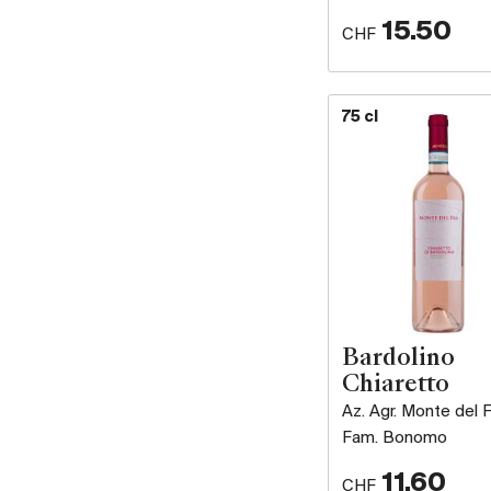
15.50
CHF
75 cl
Bardolino
Chiaretto
Az. Agr. Monte del F
Fam. Bonomo
11.60
CHF