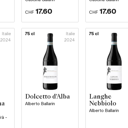
17.60
17.60
CHF
CHF
Italie
75 cl
Italie
75 cl
2024
2024
Dolcetto d'Alba
Langhe
na
Nebbiolo
Alberto Ballarin
Alberto Ballarin
rà -