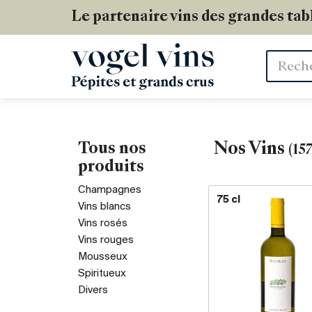
Le partenaire vins des grandes tab
Mots
clés
Tous nos
Nos Vins
(
15
produits
Champagnes
75 cl
Vins blancs
Vins rosés
Vins rouges
Mousseux
Spiritueux
Divers