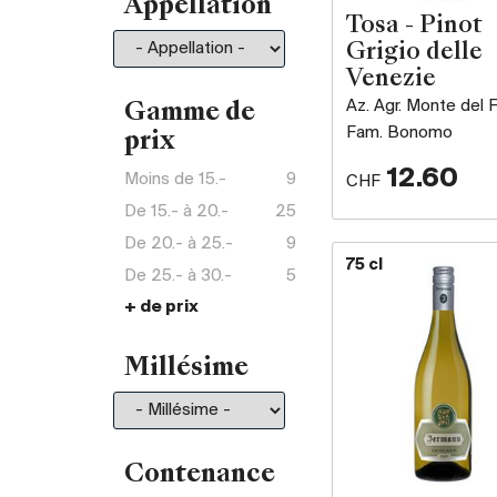
Appellation
Tosa - Pinot
Grigio delle
Venezie
Az. Agr. Monte del F
Gamme de
Fam. Bonomo
prix
12.60
Moins de 15.-
9
CHF
De 15.- à 20.-
25
De 20.- à 25.-
9
75 cl
De 25.- à 30.-
5
+ de prix
De 30.- à 35.-
6
De 35.- à 50.-
13
Millésime
De 50.- à 75.-
28
De 75.- à 100.-
10
De 100.- à 150.-
20
De 150.- à 200.-
6
Contenance