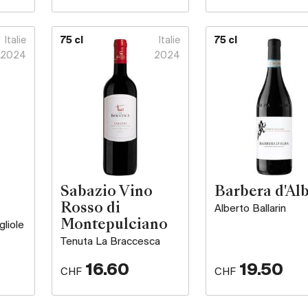
Italie
75 cl
Italie
75 cl
2024
2024
Sabazio Vino
Barbera d'Al
Rosso di
Alberto Ballarin
Montepulciano
gliole
Tenuta La Braccesca
16.60
19.50
CHF
CHF