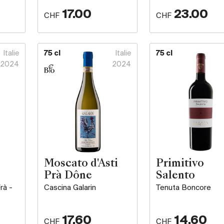
17.00
23.00
CHF
CHF
Italie
75 cl
Italie
75 cl
2024
2024
Moscato d'Asti
Primitivo
Prà Dône
Salento
rà -
Cascina Galarin
Tenuta Boncore
17.60
14.60
CHF
CHF