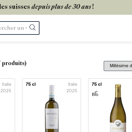
les suisses
depuis plus de 30 ans
!
Rechercher
7
produits)
Italie
75 cl
Italie
75 cl
2025
2025