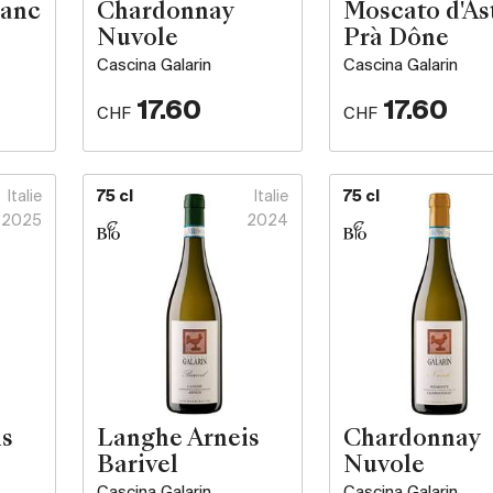
lanc
Chardonnay
Moscato d'As
Nuvole
Prà Dône
Cascina Galarin
Cascina Galarin
17.60
17.60
CHF
CHF
Italie
75 cl
Italie
75 cl
2025
2024
is
Langhe Arneis
Chardonnay
Barivel
Nuvole
Cascina Galarin
Cascina Galarin