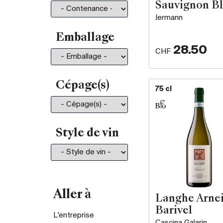
Plus de 200.-
26
Sauvignon B
Jermann
Emballage
28.50
CHF
Cépage(s)
75 cl
Style de vin
Aller à
Langhe Arne
Barivel
L'entreprise
Cascina Galarin