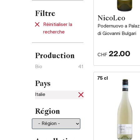
Filtre
NicoLeo
Réinitialiser la
Podernuovo a Palaz
recherche
di Giovanni Bulgari
22.00
CHF
Production
Bio
41
75 cl
Pays
Italie
Région