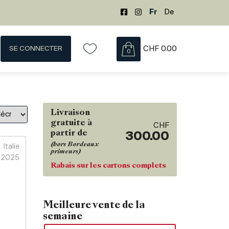
Fr
De
SE CONNECTER
CHF
0.00
0
Livraison
gratuite à
CHF
partir de
300.00
(hors Bordeaux
Italie
primeurs)
2025
Rabais sur les cartons complets
Meilleure vente de la
semaine