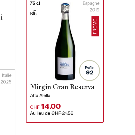
75 cl
Espagne
2019
i
PROMO
Peñin
92
Italie
2025
Mirgin Gran Reserva
Alta Alella
14.00
CHF
Au lieu de
CHF 21.50