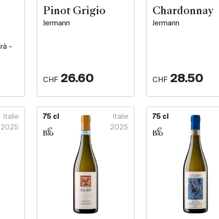
Pinot Grigio
Chardonnay
Jermann
Jermann
rà -
26.60
28.50
CHF
CHF
Italie
75 cl
Italie
75 cl
2025
2025