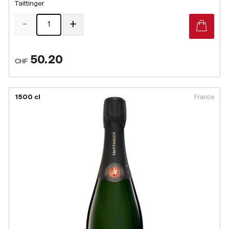
Taittinger
-
+
50.20
CHF
1500 cl
France