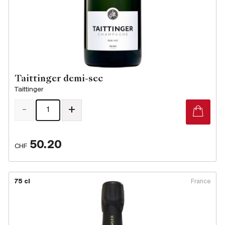
Taittinger demi-sec
Taittinger
-
+
50.20
CHF
75 cl
France