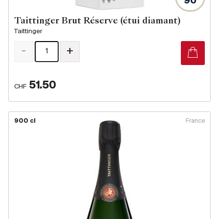
90
Taittinger Brut Réserve (étui diamant)
Taittinger
-
+
51.50
CHF
900 cl
France