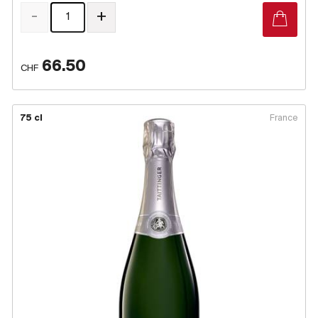
-
+
66.50
CHF
75 cl
France