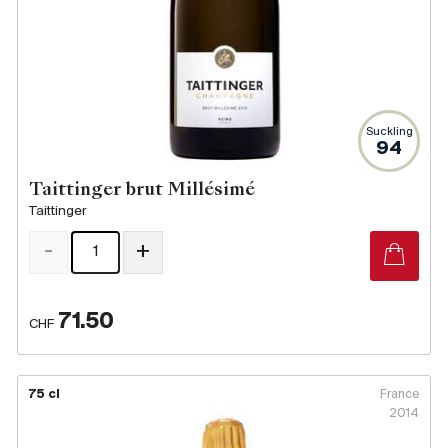
Suckling
94
Taittinger brut Millésimé
Taittinger
-
+
71.50
CHF
75 cl
France
2014