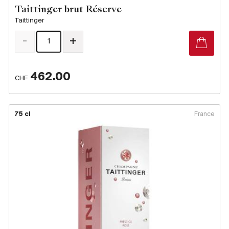
Taittinger brut Réserve
Taittinger
-
+
462.00
CHF
75 cl
France