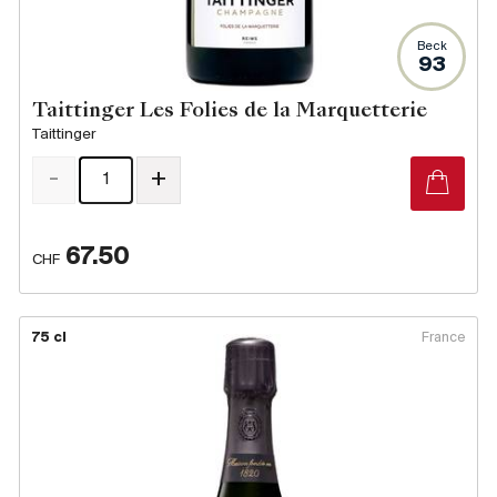
Beck
93
Taittinger Les Folies de la Marquetterie
Taittinger
-
+
67.50
CHF
75 cl
France