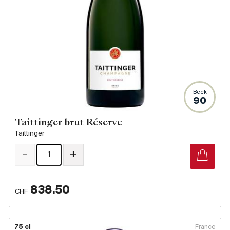
Beck
90
Taittinger brut Réserve
Taittinger
-
+
838.50
CHF
75 cl
France