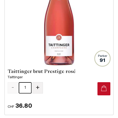
Parker
91
Taittinger brut Prestige rosé
Taittinger
-
+
36.80
CHF