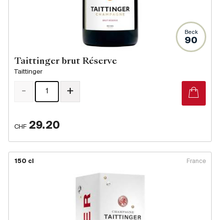
Beck
90
Taittinger brut Réserve
Taittinger
-
+
29.20
CHF
150 cl
France