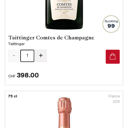
Suckling
99
Taittinger Comtes de Champagne
Taittinger
-
+
398.00
CHF
75 cl
France
2011