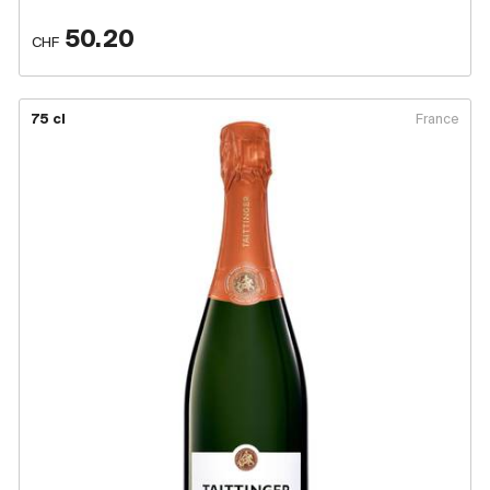
50.20
CHF
75 cl
France