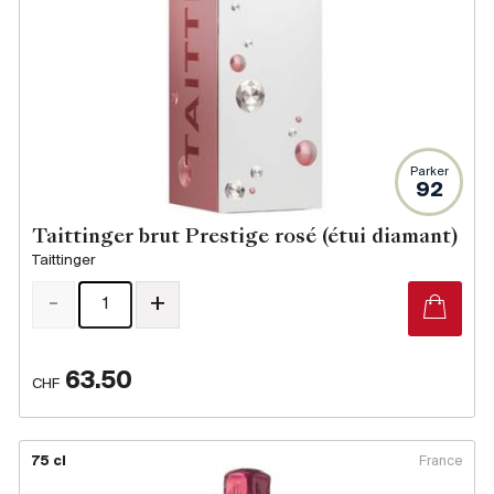
Parker
92
Taittinger brut Prestige rosé (étui diamant)
Taittinger
-
+
63.50
CHF
75 cl
France