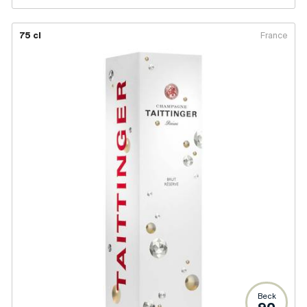
75 cl
France
Beck