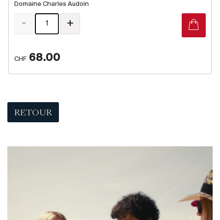
Domaine Charles Audoin
-
+
68.00
CHF
RETOUR