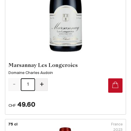
Marsannay Les Longeroies
Domaine Charles Audoin
-
+
49.60
CHF
75 cl
France
2023