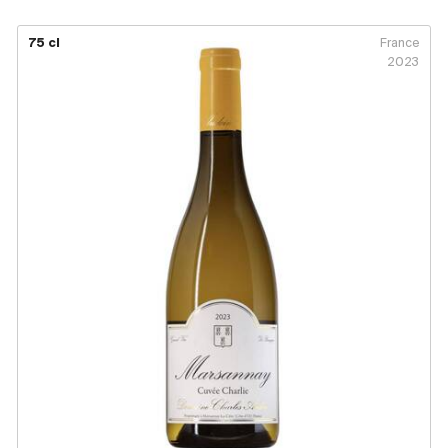
Royaume-Uni
75 cl
France
Primeurs
2023
2025
Promotions
Coffrets
Checkout
Vins Bio
Vins Demeter
Vins Natures
Sans sulfite ajouté
Nouveautés