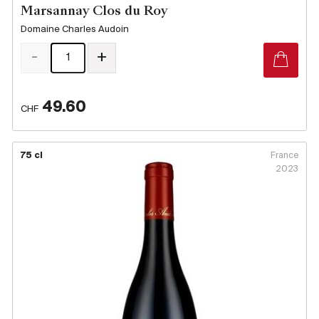
Marsannay Clos du Roy
Domaine Charles Audoin
-
+
49.60
CHF
75 cl
France
2023