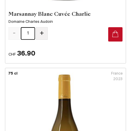
Producteurs
Marsannay Blanc Cuvée Charlie
Domaine Charles Audoin
-
+
Aller à
L'entreprise
{{Si
Actualités
36.90
CHF
E-Catalogue
Conditions générales
75 cl
France
2023