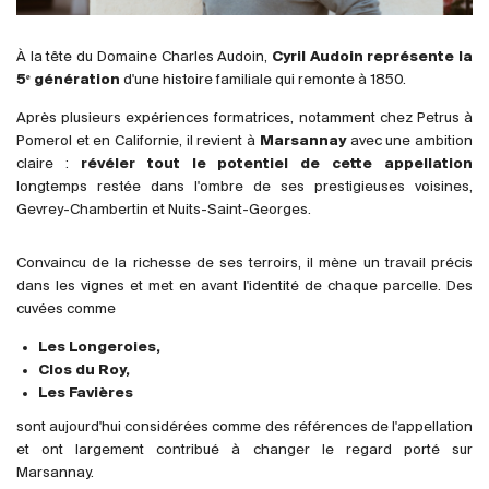
France
Italie
À la tête du Domaine Charles Audoin,
Cyril Audoin représente la
5ᵉ génération
d'une histoire familiale qui remonte à 1850.
Espagne
Afrique du Sud
Après plusieurs expériences formatrices, notamment chez Petrus à
Pomerol et en Californie, il revient à
Marsannay
avec une ambition
Allemagne
claire :
révéler tout le potentiel de cette appellation
Argentine
longtemps restée dans l'ombre de ses prestigieuses voisines,
Australie
Gevrey-Chambertin et Nuits-Saint-Georges.
Autriche
Convaincu de la richesse de ses terroirs, il mène un travail précis
Brésil
dans les vignes et met en avant l'identité de chaque parcelle. Des
Chili
cuvées comme
États-Unis
Les Longeroies,
Hongrie
Clos du Roy,
Les Favières
Liban
Nouvelle Zélande
sont aujourd'hui considérées comme des références de l'appellation
et ont largement contribué à changer le regard porté sur
Portugal
Marsannay.