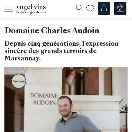
0
Afficher
la
navigation
Fr
De
Domaine Charles Audoin
Nos Vins
Depuis cinq générations, l'expression
Champagnes
sincère des grands terroirs de
Vins blancs
Marsannay.
Vins rosés
Vins rouges
Mousseux
Spiritueux
Divers
Nos vins par pays
Suisse