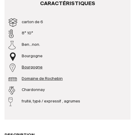
CARACTÉRISTIQUES
Producteurs
carton de 6
Aller à
8° 10°
Ben...non.
L'entreprise
{{Si
Actualités
Bourgogne
E-Catalogue
Bourgogne
Conditions générales
Domaine de Rochebin
Chardonnay
fruité, typé / expressif , agrumes