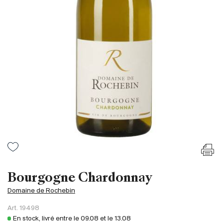
France
Italie
Espagne
Afrique du Sud
Allemagne
Argentine
Australie
Autriche
Brésil
Chili
États-Unis
Hongrie
Bourgogne Chardonnay
Liban
Domaine de Rochebin
Nouvelle Zélande
Art.
19498
Portugal
En stock, livré entre le
09.08
et le
13.08