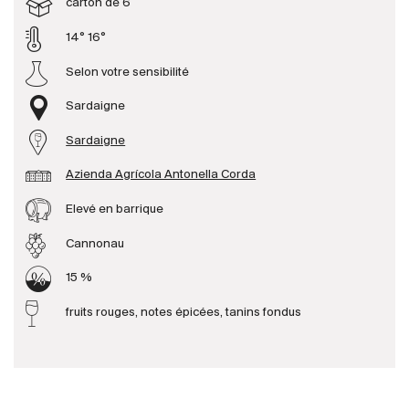
carton de 6
14° 16°
Producteurs
Selon votre sensibilité
Aller à
Sardaigne
L'entreprise
Sardaigne
{{Si
Actualités
Azienda Agrícola Antonella Corda
E-Catalogue
Elevé en barrique
Conditions générales
Cannonau
15 %
fruits rouges, notes épicées, tanins fondus