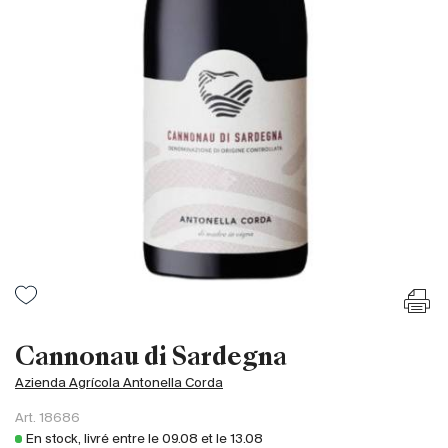
France
Italie
Espagne
Afrique du Sud
Allemagne
Argentine
Australie
Autriche
Brésil
Chili
États-Unis
Hongrie
Cannonau di Sardegna
Liban
Azienda Agrícola Antonella Corda
Nouvelle Zélande
Art.
18686
Portugal
En stock, livré entre le
09.08
et le
13.08