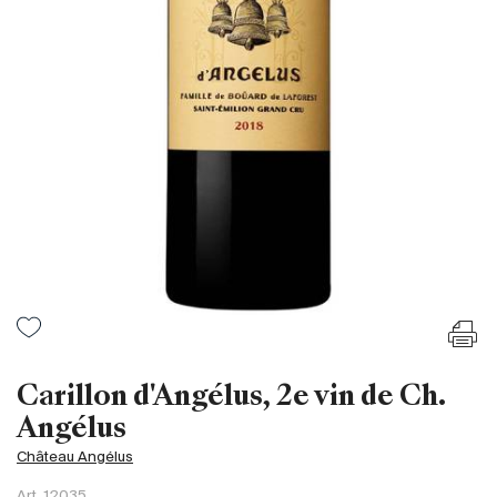
France
Italie
Espagne
Afrique du Sud
Allemagne
Argentine
Australie
Autriche
Brésil
Chili
États-Unis
Hongrie
Carillon d'Angélus, 2e vin de Ch.
Liban
Angélus
Nouvelle Zélande
Château Angélus
Portugal
Art.
12035