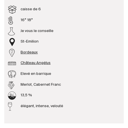
caisse de 6
Producteurs
16° 18°
Je vous le conseille
Aller à
St-Emilion
L'entreprise
{{Si
Actualités
Bordeaux
E-Catalogue
Château Angélus
Conditions générales
Elevé en barrique
Merlot, Cabernet Franc
13,5 %
élégant, intense, velouté