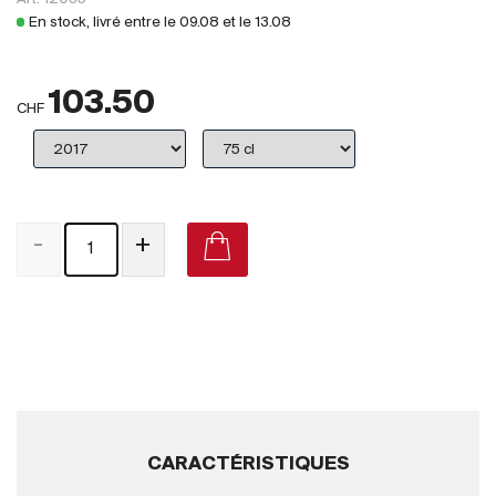
Royaume-Uni
En stock, livré entre le
09.08
et le
13.08
Primeurs
103.50
2025
CHF
Promotions
Coffrets
-
+
Checkout
Vins Bio
Vins Demeter
Vins Natures
Sans sulfite ajouté
CARACTÉRISTIQUES
Nouveautés