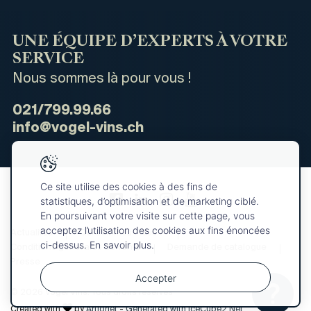
UNE ÉQUIPE D’EXPERTS À VOTRE
SERVICE
Nous sommes là pour vous !
021/799.99.66
info@vogel-vins.ch
Ce site utilise des cookies à des fins de
statistiques, d’optimisation et de marketing ciblé.
En poursuivant votre visite sur cette page, vous
acceptez l’utilisation des cookies aux fins énoncées
Actualités
Qui sommes-nous ?
ci-dessus. En savoir plus.
Conditions générales de vente
Demande de catalogue
Presse
Accepter
© 2026 Vogel Vins. Tous droits réservés
Votre
OK
sélection
Created with
by
Artionet
-
Generated with IceCube2.Net