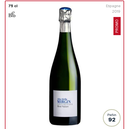
75 cl
Espagne
2019
PROMO
Peñin
92