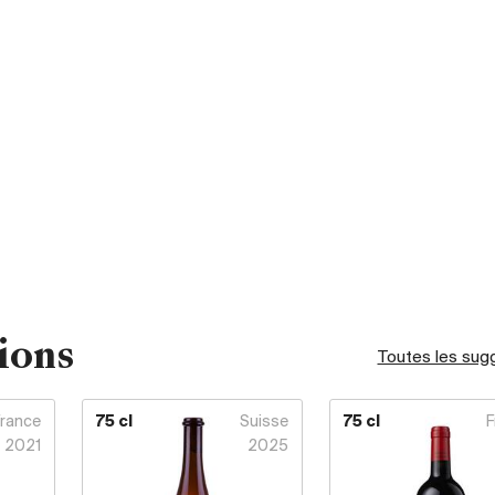
ions
Toutes les sug
France
75 cl
Suisse
75 cl
F
2021
2025