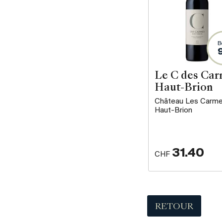
B
Le C des Ca
Haut-Brion
Château Les Carm
Haut-Brion
31.40
CHF
RETOUR