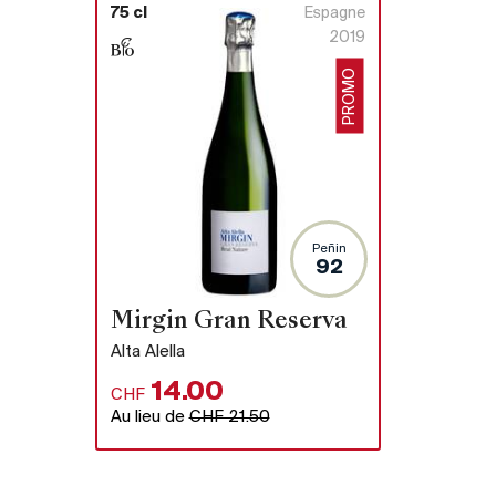
75 cl
Espagne
2019
PROMO
Peñin
92
Mirgin Gran Reserva
Alta Alella
14.00
CHF
Au lieu de
CHF 21.50