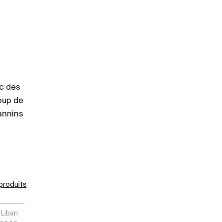
ec des
oup de
tannins
 produits
Liban