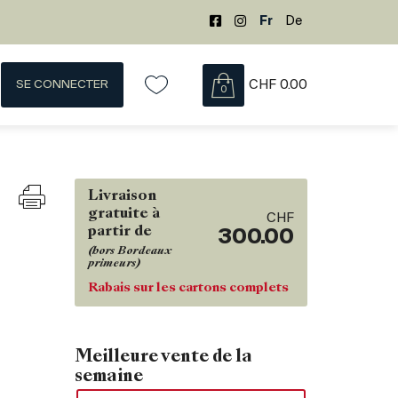
Fr
De
SE CONNECTER
CHF
0.00
0
Livraison
gratuite à
CHF
partir de
300.00
(hors Bordeaux
primeurs)
Rabais sur les cartons complets
Meilleure vente de la
semaine