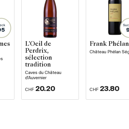
eck
Suc
95
rmes
L'Oeil de
Frank Phélan
Perdrix,
Château Phélan Sé
sélection
es
tradition
Caves du Château
d'Auvernier
20.20
23.80
CHF
CHF