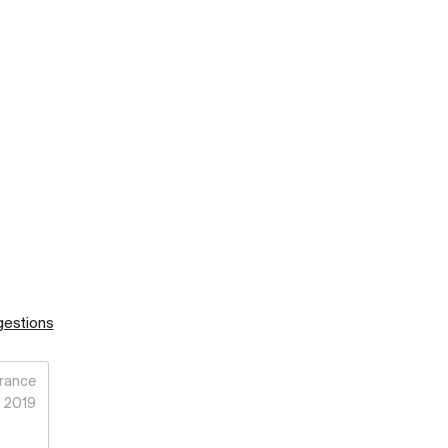
gestions
rance
2019