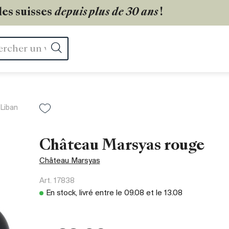
les suisses
depuis plus de 30 ans
!
Rechercher
Liban
Château Marsyas rouge
Château Marsyas
Art.
17838
En stock, livré entre le
09.08
et le
13.08