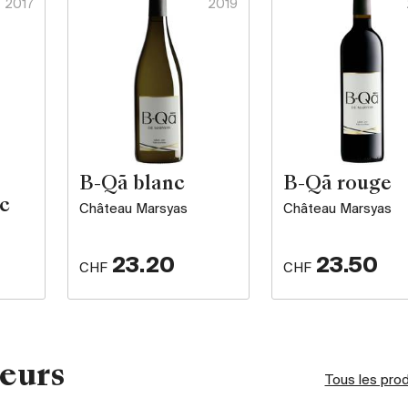
2017
2019
B-Qã blanc
B-Qã rouge
c
Château Marsyas
Château Marsyas
23.20
23.50
CHF
CHF
eurs
Tous les pro