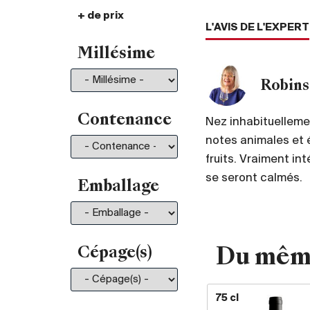
+ de prix
De 30.- à 35.-
101
L'AVIS DE L'EXPERT
De 35.- à 50.-
196
Millésime
De 50.- à 75.-
211
De 75.- à 100.-
130
Robins
De 100.- à 150.-
150
De 150.- à 200.-
81
Contenance
Nez inhabituellemen
Plus de 200.-
210
notes animales et 
fruits. Vraiment in
se seront calmés.
Emballage
Cépage(s)
Du mêm
75 cl