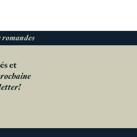
es romandes
és et
 prochaine
etter!