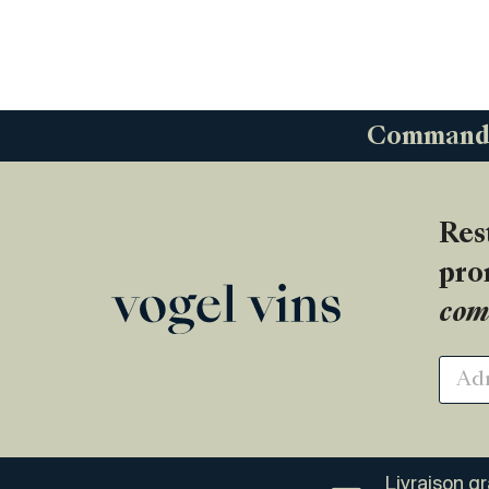
Commandez
Res
pro
com
Livraison g