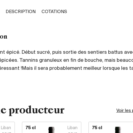
DESCRIPTION
COTATIONS
on
t épicé. Début sucré, puis sortie des sentiers battus av
épicées. Tannins granuleux en fin de bouche, mais beauc
téressant !Mais il sera probablement meilleur lorsque les 
e producteur
Voir les
Liban
75 cl
Liban
75 cl