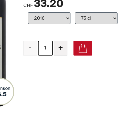
33.20
CHF
-
+
inson
6.5