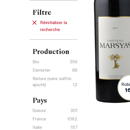
Filtre
Réinitialiser la
recherche
Production
Bio
356
Demeter
86
Nature (sans sulfite
Rob
ajouté)
12
1
Pays
Suisse
301
France
1062
Italie
157