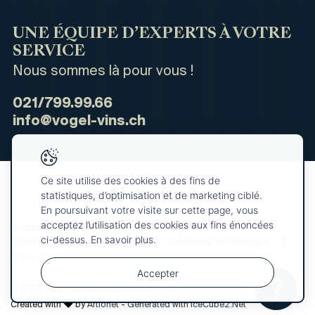
UNE ÉQUIPE D’EXPERTS À VOTRE
SERVICE
Nous sommes là pour vous !
021/799.99.66
info@vogel-vins.ch
Ce site utilise des cookies à des fins de
statistiques, d’optimisation et de marketing ciblé.
En poursuivant votre visite sur cette page, vous
acceptez l’utilisation des cookies aux fins énoncées
Actualités
Qui sommes-nous ?
ci-dessus. En savoir plus.
Conditions générales de vente
Demande de catalogue
Presse
Accepter
© 2026 Vogel Vins. Tous droits réservés
Votre
OK
sélection
Created with
by
Artionet
-
Generated with IceCube2.Net