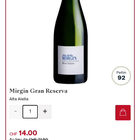
Peñin
92
Mirgin Gran Reserva
Alta Alella
-
+
14.00
CHF
Au lieu de
CHF 21.50