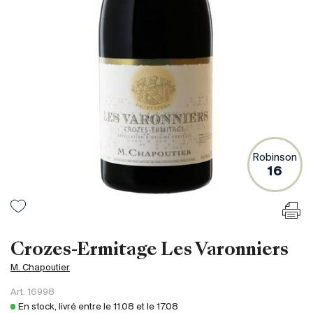
France
Italie
Espagne
Afrique du Sud
Allemagne
Argentine
Australie
Autriche
Robinson
16
Brésil
Chili
États-Unis
Hongrie
Crozes-Ermitage Les Varonniers
Liban
M. Chapoutier
Nouvelle Zélande
Art.
16998
Portugal
En stock, livré entre le
11.08
et le
17.08