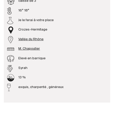
caisse de 3
16° 18°
Producteurs
Je le ferai à votre place
Aller à
Crozes-Hermitage
L'entreprise
Vallée du Rhône
{{Si
Actualités
M. Chapoutier
E-Catalogue
Elevé en barrique
Conditions générales
Syrah
13 %
exquis, charpenté , généreux