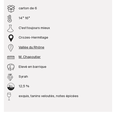
carton de 6
Producteurs
14° 16°
C'est toujours mieux
Aller à
Crozes-Hermitage
L'entreprise
{{Si
Actualités
Vallée du Rhône
E-Catalogue
M. Chapoutier
Conditions générales
Elevé en barrique
Syrah
12,5 %
exquis, tanins veloutés, notes épicées