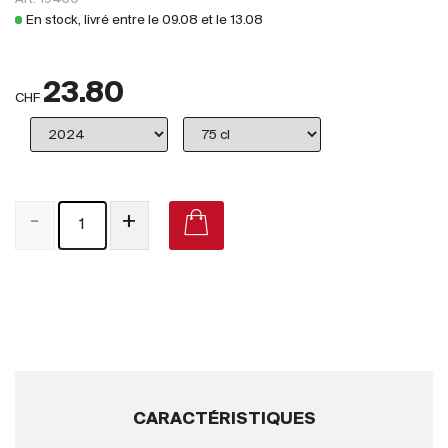
Royaume-Uni
En stock, livré entre le
09.08
et le
13.08
Primeurs
23.80
2025
CHF
Promotions
Coffrets
-
+
Checkout
Vins Bio
Vins Demeter
Vins Natures
Sans sulfite ajouté
CARACTÉRISTIQUES
Nouveautés