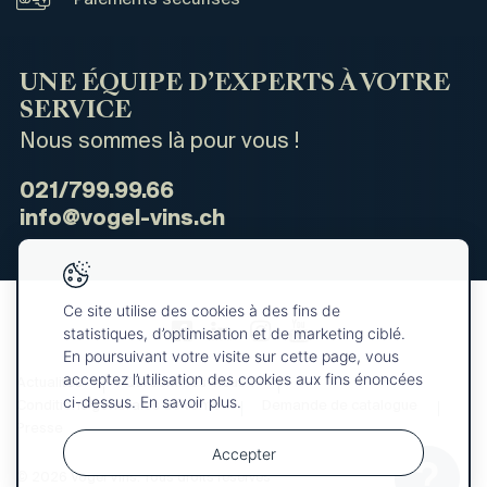
UNE ÉQUIPE D’EXPERTS À VOTRE
SERVICE
Nous sommes là pour vous !
021/799.99.66
info@vogel-vins.ch
Ce site utilise des cookies à des fins de
statistiques, d’optimisation et de marketing ciblé.
En poursuivant votre visite sur cette page, vous
acceptez l’utilisation des cookies aux fins énoncées
Actualités
Qui sommes-nous ?
ci-dessus. En savoir plus.
Conditions générales de vente
Demande de catalogue
Presse
Accepter
© 2026 Vogel Vins. Tous droits réservés
Votre