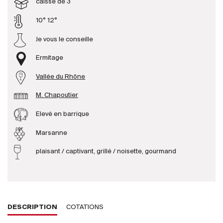
caisse de 3
10° 12°
Producteurs
Je vous le conseille
Aller à
Ermitage
L'entreprise
Vallée du Rhône
{{Si
Actualités
M. Chapoutier
E-Catalogue
Elevé en barrique
Conditions générales
Marsanne
plaisant / captivant, grillé / noisette, gourmand
DESCRIPTION
COTATIONS