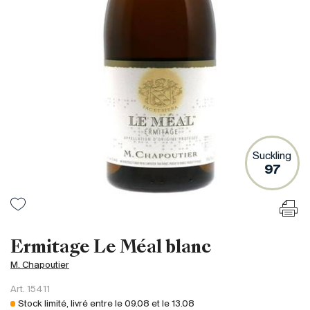
France
Italie
Espagne
Afrique du Sud
Allemagne
Argentine
Australie
Autriche
Suckling
97
Brésil
Chili
États-Unis
Hongrie
Ermitage Le Méal blanc
Liban
M. Chapoutier
Nouvelle Zélande
Art.
15411
Portugal
Stock limité, livré entre le
09.08
et le
13.08