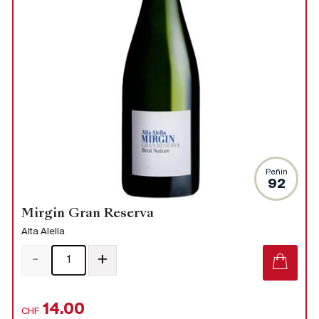
Peñin
92
Mirgin Gran Reserva
Alta Alella
-
+
14.00
CHF