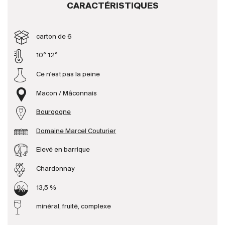
CARACTÉRISTIQUES
Producteurs
carton de 6
Aller à
10° 12°
Ce n'est pas la peine
L'entreprise
{{Si
Actualités
Macon / Mâconnais
E-Catalogue
Bourgogne
Conditions générales
Domaine Marcel Couturier
Elevé en barrique
Chardonnay
13,5 %
minéral, fruité, complexe