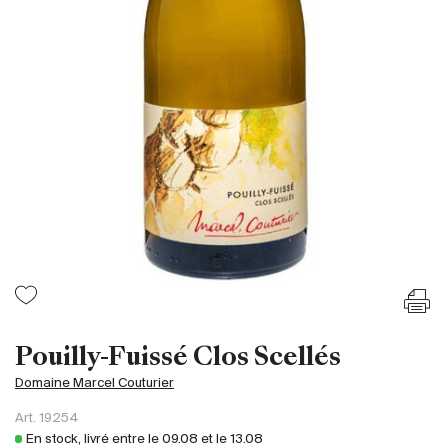
France
Italie
Espagne
Afrique du Sud
Allemagne
Argentine
Australie
Autriche
Brésil
Chili
États-Unis
Hongrie
Pouilly-Fuissé Clos Scellés
Liban
Domaine Marcel Couturier
Nouvelle Zélande
Art.
19254
Portugal
En stock, livré entre le
09.08
et le
13.08