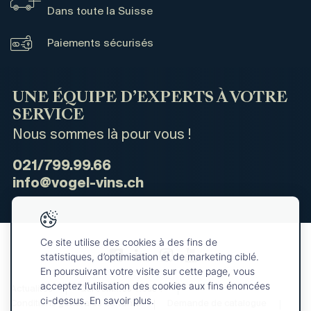
Dans toute la Suisse
Paiements sécurisés
UNE ÉQUIPE D’EXPERTS À VOTRE
SERVICE
Nous sommes là pour vous !
021/799.99.66
info@vogel-vins.ch
Ce site utilise des cookies à des fins de
statistiques, d’optimisation et de marketing ciblé.
En poursuivant votre visite sur cette page, vous
acceptez l’utilisation des cookies aux fins énoncées
Actualités
Qui sommes-nous ?
ci-dessus. En savoir plus.
Conditions générales de vente
Demande de catalogue