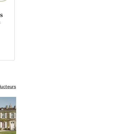
s
e
ducteurs