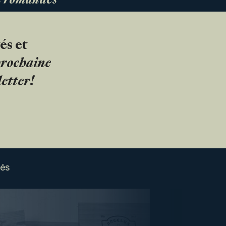
es romandes
és et
 prochaine
etter!
sés