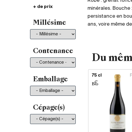
Robe : grenat foncé
+ de prix
De 30.- à 35.-
101
minérales. Bouche :
De 35.- à 50.-
197
persistance en bouc
Millésime
ans, voire même de
De 50.- à 75.-
211
De 75.- à 100.-
130
De 100.- à 150.-
150
De 150.- à 200.-
81
Contenance
Du mêm
Plus de 200.-
210
75 cl
Emballage
Cépage(s)