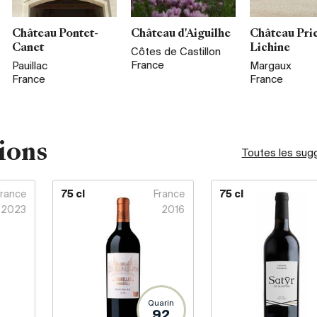
Château Pontet-
Château d'Aiguilhe
Château Pri
Canet
Lichine
Côtes de Castillon
France
Pauillac
Margaux
France
France
ions
Toutes les sug
France
75 cl
France
75 cl
2023
2016
Quarin
92