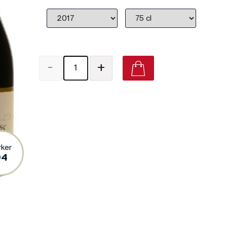
-
+
rker
94