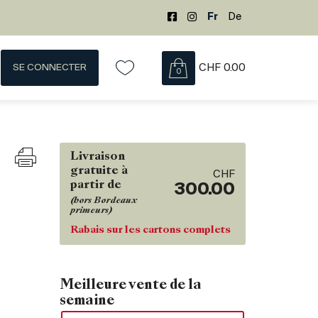
Fr
De
SE CONNECTER
CHF
0.00
0
Livraison
gratuite à
CHF
partir de
300.00
(hors Bordeaux
primeurs)
Rabais sur les cartons complets
Meilleure vente de la
semaine