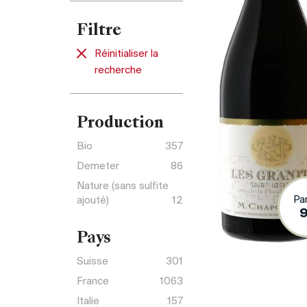
Filtre
Réinitialiser la
recherche
Production
Bio
357
Demeter
86
Nature (sans sulfite
Pa
ajouté)
12
Pays
Suisse
301
France
1063
Italie
157