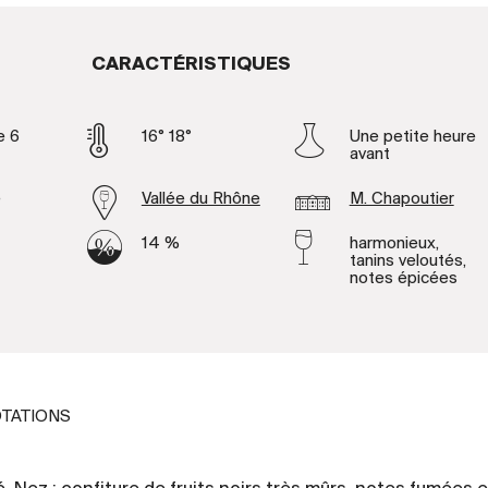
CARACTÉRISTIQUES
e 6
16° 18°
Une petite heure
avant
e
Vallée du Rhône
M. Chapoutier
14 %
harmonieux,
tanins veloutés,
notes épicées
TATIONS