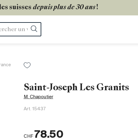
les suisses
depuis plus de 30 ans
!
Rechercher
rance
Saint-Joseph Les Granits
M. Chapoutier
Art.
15437
78.50
CHF