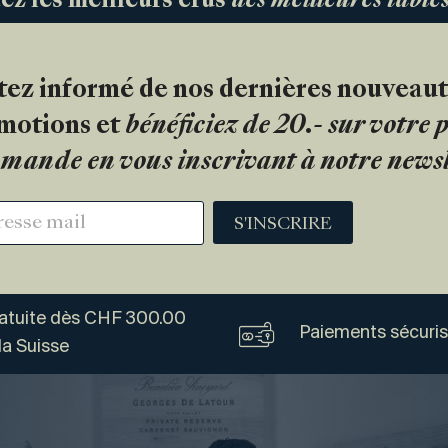
 les meilleurs crus
des meilleures tabl
tez informé de nos dernières nouveaut
motions et
bénéficiez de 20.- sur votre
mande en vous inscrivant à notre newsl
S'INSCRIRE
ratuite dès CHF 300.00
Paiements sécuri
la Suisse
Vogel
Vins