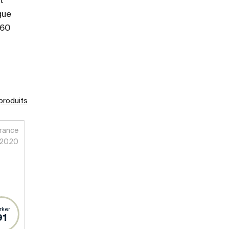
t
gue
 60
 produits
rance
2020
rker
91