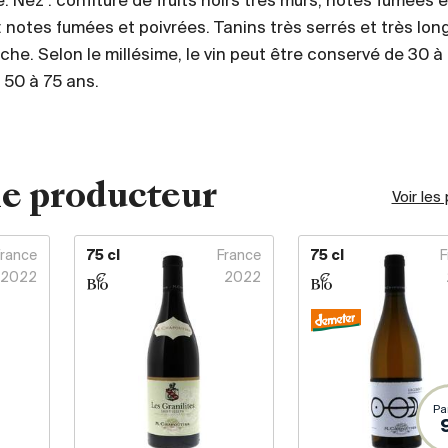
. Nez : confiture de fruits noirs très mûrs, notes fumées e
 notes fumées et poivrées. Tanins très serrés et très lon
he. Selon le millésime, le vin peut être conservé de 30 à
 50 à 75 ans.
e producteur
Voir les
France
75 cl
France
75 cl
F
2022
2022
Pa