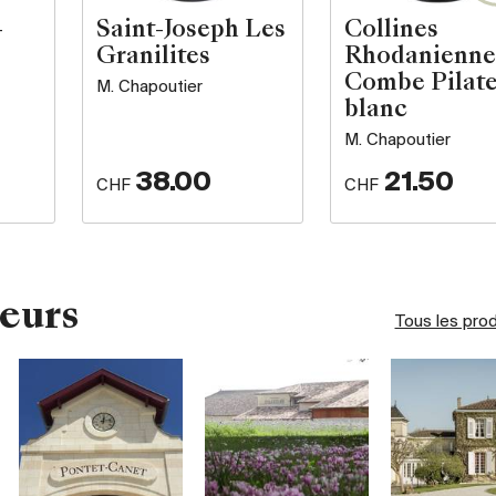
-
Saint-Joseph Les
Collines
Granilites
Rhodanienne
Combe Pilat
M. Chapoutier
blanc
M. Chapoutier
38.00
21.50
CHF
CHF
eurs
Tous les pro