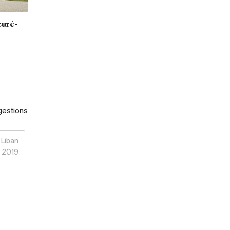
euré-
gestions
Liban
2019