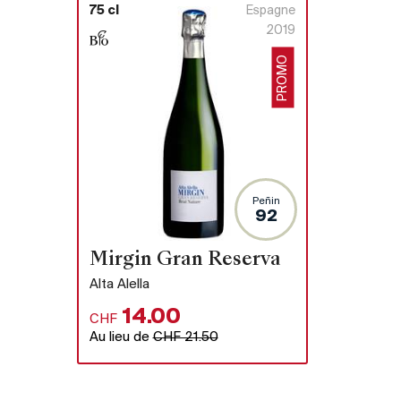
75 cl
Espagne
2019
PROMO
Peñin
92
Mirgin Gran Reserva
Alta Alella
14.00
CHF
Au lieu de
CHF 21.50