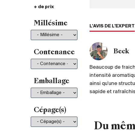
+ de prix
De 30.- à 35.-
101
De 35.- à 50.-
197
Millésime
De 50.- à 75.-
211
L'AVIS DE L'EXPERT
De 75.- à 100.-
130
De 100.- à 150.-
150
De 150.- à 200.-
81
Beck
Contenance
Plus de 200.-
210
Beaucoup de fraich
intensité aromatiqu
Emballage
ainsi qu'une struct
sapide et rafraîchi
Cépage(s)
Du mêm