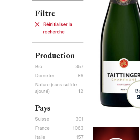
Filtre
Réinitialiser la
recherche
Production
Bio
357
Demeter
86
Nature (sans sulfite
B
ajouté)
12
Pays
Suisse
301
France
1063
Italie
157