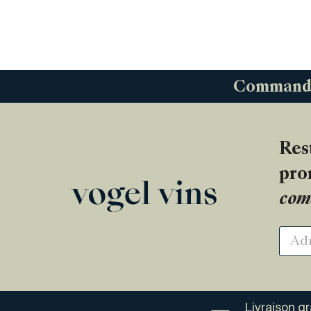
Commandez
Res
pro
com
Livraison g