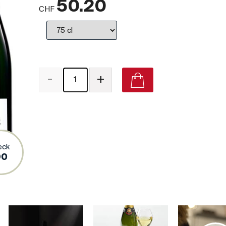
50.20
CHF
-
+
Champagne Brut Réserve on Vivino
eck
90