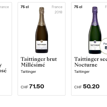
France
75 cl
France
75 cl
F
2018
Pa
Taittinger brut
Taittinger se
y
Millésimé
Nocturne
osé
Taittinger
Taittinger
71.50
50.20
CHF
CHF