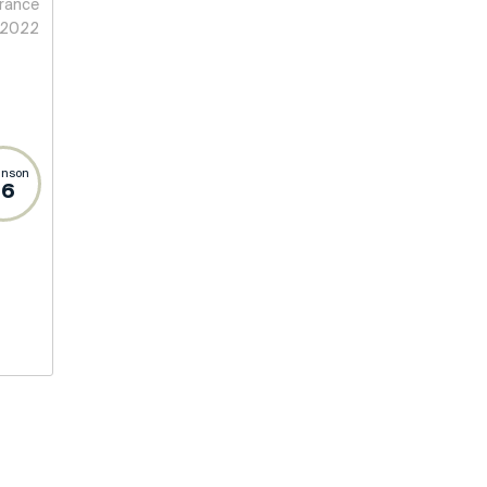
rance
2022
inson
16