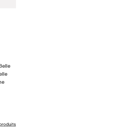
Belle
elle
ne
 produits