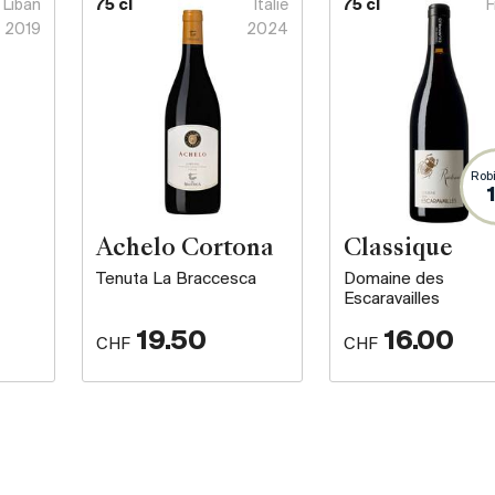
Liban
75 cl
Italie
75 cl
F
2019
2024
Rob
Achelo Cortona
Classique
Tenuta La Braccesca
Domaine des
Escaravailles
19.50
16.00
CHF
CHF