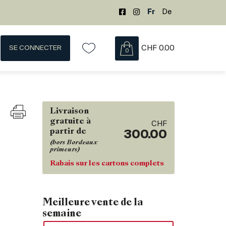
Fr
De
SE CONNECTER
CHF
0.00
0
Livraison
gratuite à
CHF
partir de
300.00
(hors Bordeaux
primeurs)
Rabais sur les cartons complets
Meilleure vente de la
semaine