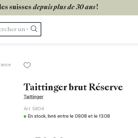
les suisses
depuis plus de 30 ans
!
Rechercher
rance
Taittinger brut Réserve
Taittinger
Art.
5804
En stock, livré entre le
09.08
et le
13.08