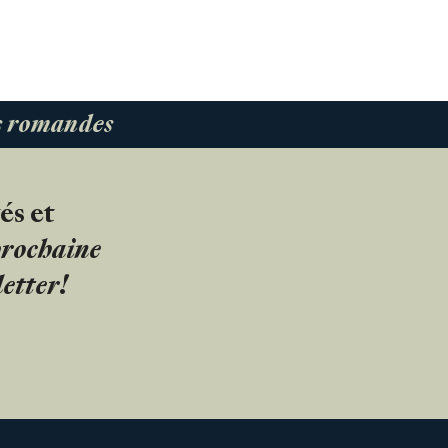
es romandes
és et
 prochaine
etter!