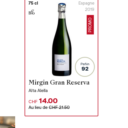
75 cl
Espagne
2019
PROMO
Peñin
92
Mirgin Gran Reserva
Alta Alella
14.00
CHF
Au lieu de
CHF 21.50