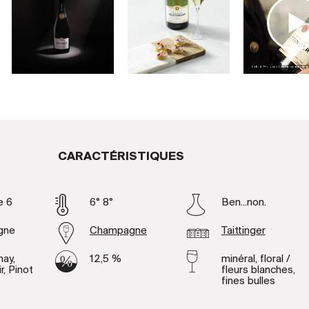
CARACTÉRISTIQUES
e 6
6° 8°
Ben...non.
gne
Champagne
Taittinger
ay,
12,5 %
minéral, floral /
r, Pinot
fleurs blanches,
fines bulles