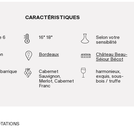
CARACTÉRISTIQUES
e 6
16° 18°
Selon votre
sensibilité
on
Bordeaux
Château Beau-
Séjour Bécot
 barrique
Cabernet
harmonieux,
Sauvignon,
exquis, sous-
Merlot, Cabernet
bois / truffe
Franc
TATIONS