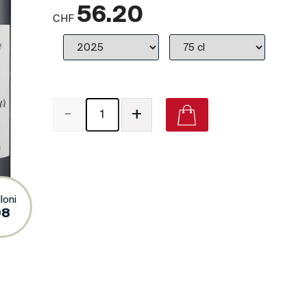
56.20
CHF
-
+
Château Beau-Sejour Becot Saint-Émilion Grand Cru 
Grand Cru Classé) on Vivino
loni
98