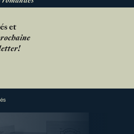
es romandes
és et
 prochaine
etter!
sés