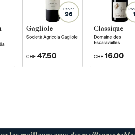
Parker
Rob
96
n
Gagliole
Classique
Società Agricola Gagliole
Domaine des
Escaravailles
dia
47.50
16.00
CHF
CHF