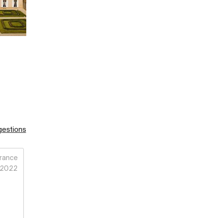
gestions
rance
2022