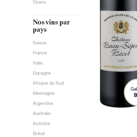
Divers
Nos vins par
pays
Suisse
France
Italie
Espagne
Afrique du Sud
Gal
Allemagne
Argentine
Australie
Autriche
Brésil