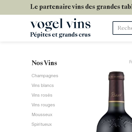
Le partenaire vins des grandes tab
Mots
clés
F
Nos Vins
Champagnes
Vins blancs
Vins rosés
Vins rouges
Mousseux
Spiritueux