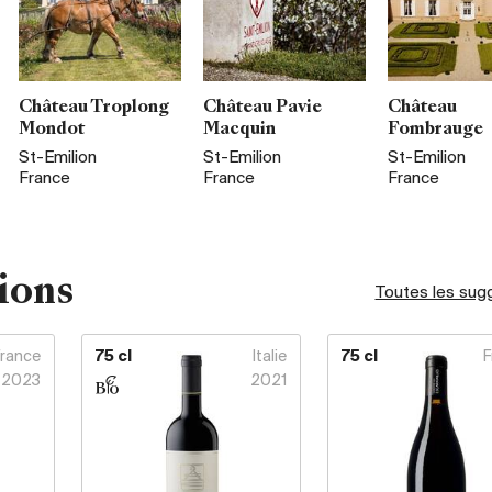
Château Troplong
Château Pavie
Château
Mondot
Macquin
Fombrauge
St-Emilion
St-Emilion
St-Emilion
France
France
France
ions
Toutes les sug
France
75 cl
Italie
75 cl
F
2023
2021