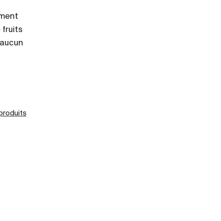
ement
 fruits
s aucun
 produits