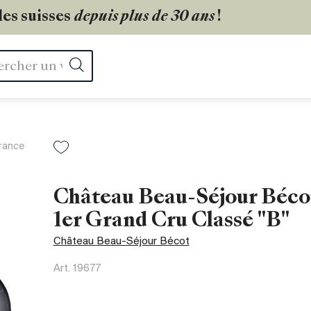
les suisses
depuis plus de 30 ans
!
Rechercher
rance
Château Beau-Séjour Béco
1er Grand Cru Classé "B"
Château Beau-Séjour Bécot
Art.
19677