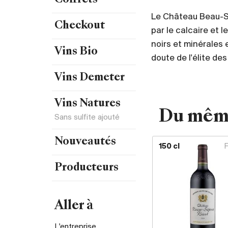
Coffrets
Le Château Beau-Sé
Checkout
par le calcaire et l
noirs et minérales e
Vins Bio
doute de l'élite des
Vins Demeter
Vins Natures
Du mêm
Sans sulfite ajouté
Nouveautés
150 cl
Producteurs
Aller à
L'entreprise