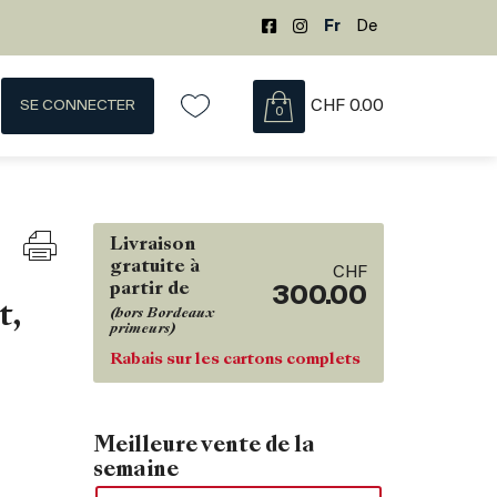
Fr
De
SE CONNECTER
CHF
0.00
0
Livraison
gratuite à
CHF
partir de
300.00
t,
(hors Bordeaux
primeurs)
Rabais sur les cartons complets
Meilleure vente de la
semaine