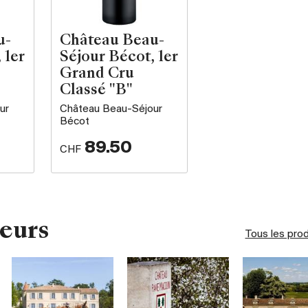
u-
Château Beau-
 1er
Séjour Bécot, 1er
Grand Cru
Classé "B"
ur
Château Beau-Séjour
Bécot
89.50
CHF
eurs
Tous les pro