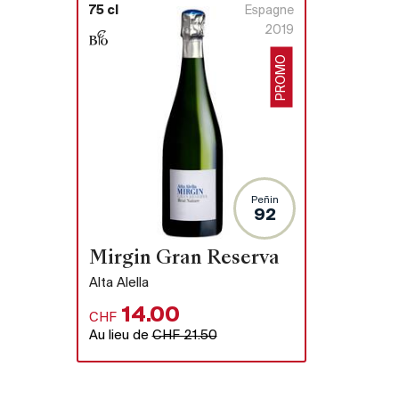
75 cl
Espagne
2019
PROMO
Peñin
92
(Premier
Mirgin Gran Reserva
Alta Alella
14.00
CHF
Au lieu de
CHF 21.50