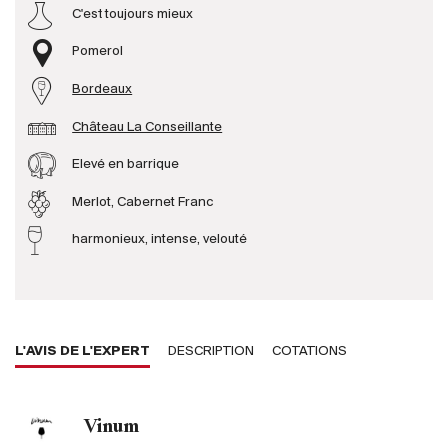
C'est toujours mieux
Producteurs
Pomerol
Bordeaux
Aller à
Château La Conseillante
L'entreprise
{{Si
Elevé en barrique
Actualités
Merlot, Cabernet Franc
E-Catalogue
Conditions générales
harmonieux, intense, velouté
L'AVIS DE L'EXPERT
DESCRIPTION
COTATIONS
Vinum