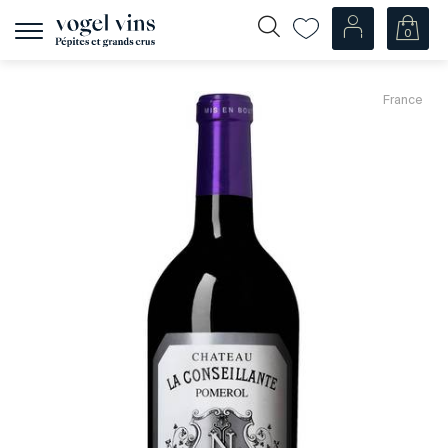
0
Afficher
la
navigation
Fr
De
France
Nos Vins
Champagnes
Vins blancs
Vins rosés
Vins rouges
Mousseux
Spiritueux
Divers
Nos vins par pays
Suisse