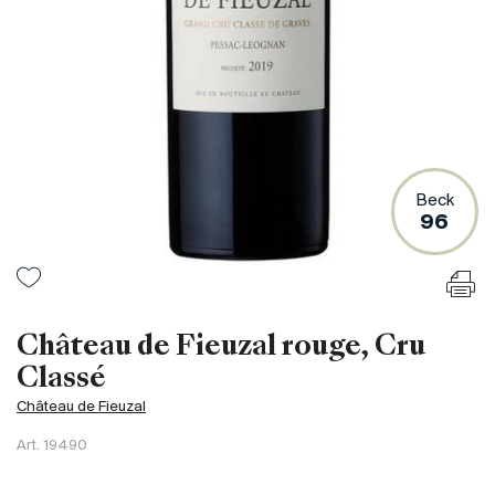
France
Italie
Espagne
Afrique du Sud
Allemagne
Argentine
Beck
Australie
96
Autriche
Brésil
Chili
États-Unis
Château de Fieuzal rouge, Cru
Hongrie
Classé
Liban
Château de Fieuzal
Nouvelle Zélande
Art.
19490
Portugal