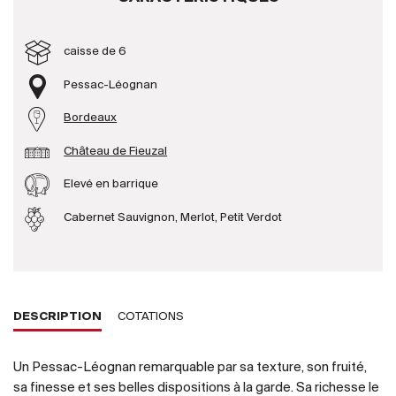
Producteurs
caisse de 6
Pessac-Léognan
Aller à
Bordeaux
L'entreprise
{{Si
Château de Fieuzal
Actualités
E-Catalogue
Elevé en barrique
Conditions générales
Cabernet Sauvignon, Merlot, Petit Verdot
DESCRIPTION
COTATIONS
Un Pessac-Léognan remarquable par sa texture, son fruité,
sa finesse et ses belles dispositions à la garde. Sa richesse le