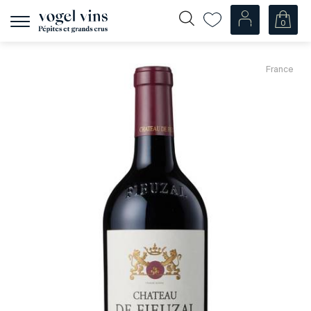
0
Afficher
la
navigation
Fr
De
France
Nos Vins
Champagnes
Vins blancs
Vins rosés
Vins rouges
Mousseux
Spiritueux
Divers
Nos vins par pays
Suisse