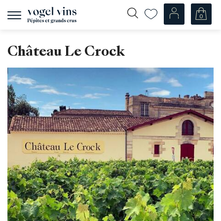
0
Afficher
la
navigation
Fr
De
Château Le Crock
Nos Vins
Champagnes
Vins blancs
Vins rosés
Vins rouges
Mousseux
Spiritueux
Divers
Nos vins par pays
Suisse