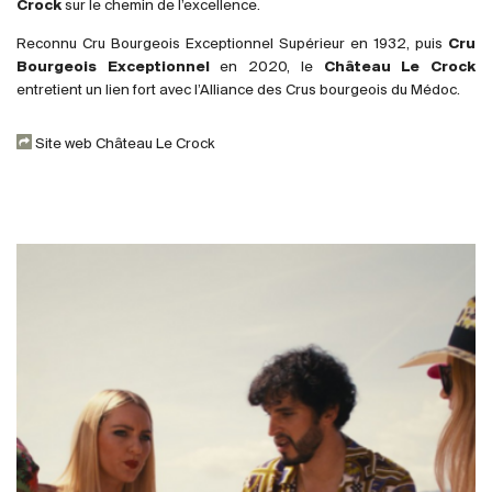
Royaume-Uni
Crock
sur le chemin de l’excellence.
Reconnu Cru Bourgeois Exceptionnel Supérieur en 1932, puis
Cru
Primeurs
Bourgeois Exceptionnel
en 2020, le
Château Le Crock
entretient un lien fort avec l’Alliance des Crus bourgeois du Médoc.
2025
Site web Château Le Crock
Promotions
Coffrets
Checkout
Vins Bio
Vins Demeter
Vins Natures
Sans sulfite ajouté
Nouveautés