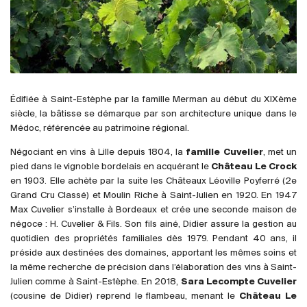
France
Italie
Espagne
Afrique du Sud
Allemagne
Édifiée à Saint-Estèphe par la famille Merman au début du XIXème
Argentine
siècle, la bâtisse se démarque par son architecture unique dans le
Médoc, référencée au patrimoine régional.
Australie
Autriche
Négociant en vins à Lille depuis 1804, la
famille Cuvelier
, met un
pied dans le vignoble bordelais en acquérant le
Château Le Crock
Brésil
en 1903. Elle achète par la suite les Châteaux Léoville Poyferré (2e
Chili
Grand Cru Classé) et Moulin Riche à Saint-Julien en 1920. En 1947
États-Unis
Max Cuvelier s’installe à Bordeaux et crée une seconde maison de
négoce : H. Cuvelier & Fils. Son fils ainé, Didier assure la gestion au
Hongrie
quotidien des propriétés familiales dès 1979. Pendant 40 ans, il
Liban
préside aux destinées des domaines, apportant les mêmes soins et
la même recherche de précision dans l’élaboration des vins à Saint-
Nouvelle Zélande
Julien comme à Saint-Estèphe. En 2018,
Sara Lecompte Cuvelier
Portugal
(cousine de Didier) reprend le flambeau, menant le
Château Le