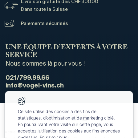
Livraison gratuite dès CHF 300.00
Dans toute la Suisse
Paiements sécurisés
UNE ÉQUIPE D’EXPERTS À VOTRE
SERVICE
Nous sommes là pour vous !
021/799.99.66
info@vogel-vins.ch
Ce site utilise des cookies à des fins de
statistiques, d’optimisation et de marketing ciblé.
En poursuivant votre visite sur cette page, vous
acceptez l’utilisation des cookies aux fins énoncées
Actualités
Qui sommes-nous ?
ci-dessus. En savoir plus.