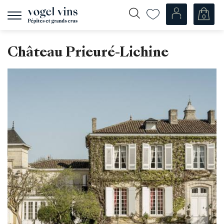
0
Afficher
la
navigation
Fr
De
Château Prieuré-Lichine
Nos Vins
Champagnes
Vins blancs
Vins rosés
Vins rouges
Mousseux
Spiritueux
Divers
Nos vins par pays
Suisse