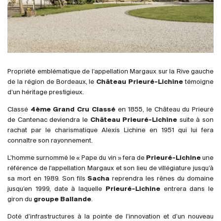
France
Italie
Espagne
Afrique du Sud
Allemagne
Propriété emblématique de l’appellation Margaux sur la Rive gauche
Argentine
de la région de Bordeaux, le
Château Prieuré-Lichine
témoigne
d’un héritage prestigieux.
Australie
Autriche
Classé
4ème Grand Cru Classé
en 1855, le Château du Prieuré
de Cantenac deviendra le
Château Prieuré-Lichine
suite à son
Brésil
rachat par le charismatique Alexis Lichine en 1951 qui lui fera
Chili
connaître son rayonnement.
États-Unis
L’homme surnommé le « Pape du vin » fera de
Prieuré-Lichine
une
Hongrie
référence de l'appellation Margaux et son lieu de villégiature jusqu’à
Liban
sa mort en 1989. Son fils
Sacha
reprendra les rênes du domaine
jusqu’en 1999, date à laquelle
Prieuré-Lichine
entrera dans le
Nouvelle Zélande
giron du
groupe Ballande
.
Portugal
Doté d’infrastructures à la pointe de l’innovation et d’un nouveau