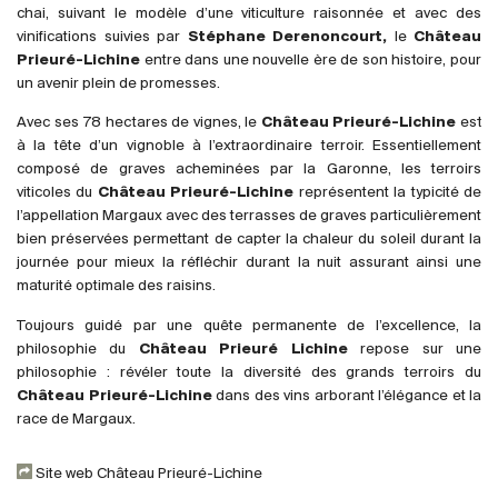
Royaume-Uni
chai, suivant le modèle d’une viticulture raisonnée et avec des
vinifications suivies par
Stéphane Derenoncourt,
le
Château
Prieuré-Lichine
entre dans une nouvelle ère de son histoire, pour
Primeurs
un avenir plein de promesses.
2025
Avec ses 78 hectares de vignes, le
Château Prieuré-Lichine
est
à la tête d’un vignoble à l’extraordinaire terroir. Essentiellement
composé de graves acheminées par la Garonne, les terroirs
Promotions
viticoles du
Château Prieuré-Lichine
représentent la typicité de
l’appellation Margaux avec des terrasses de graves particulièrement
Coffrets
bien préservées permettant de capter la chaleur du soleil durant la
journée pour mieux la réfléchir durant la nuit assurant ainsi une
Checkout
maturité optimale des raisins.
Vins Bio
Toujours guidé par une quête permanente de l’excellence, la
philosophie du
Château Prieuré Lichine
repose sur une
Vins Demeter
philosophie : révéler toute la diversité des grands terroirs du
Château Prieuré-Lichine
dans des vins arborant l’élégance et la
race de Margaux.
Vins Natures
Sans sulfite ajouté
Site web Château Prieuré-Lichine
Nouveautés