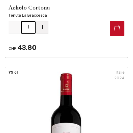
Achelo Cortona
Tenuta La Braccesca
-
+
43.80
CHF
75 cl
Italie
2024