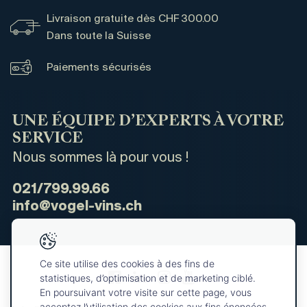
Livraison gratuite dès CHF 300.00
Dans toute la Suisse
Paiements sécurisés
UNE ÉQUIPE D’EXPERTS À VOTRE
SERVICE
Nous sommes là pour vous !
021/799.99.66
info@vogel-vins.ch
Ce site utilise des cookies à des fins de
statistiques, d’optimisation et de marketing ciblé.
En poursuivant votre visite sur cette page, vous
acceptez l’utilisation des cookies aux fins énoncées