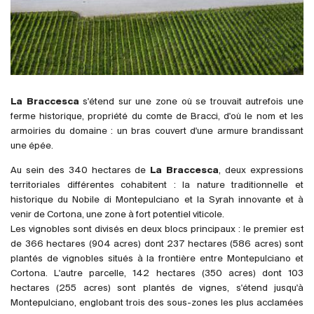
France
Italie
Espagne
Afrique du Sud
Allemagne
La Braccesca
s'étend sur une zone où se trouvait autrefois une
Argentine
ferme historique, propriété du comte de Bracci, d'où le nom et les
armoiries du domaine : un bras couvert d'une armure brandissant
Australie
une épée.
Autriche
Au sein des 340 hectares de
La Braccesca
, deux expressions
Brésil
territoriales différentes cohabitent : la nature traditionnelle et
Chili
historique du Nobile di Montepulciano et la Syrah innovante et à
États-Unis
venir de Cortona, une zone à fort potentiel viticole.
Les vignobles sont divisés en deux blocs principaux : le premier est
Hongrie
de 366 hectares (904 acres) dont 237 hectares (586 acres) sont
Liban
plantés de vignobles situés à la frontière entre Montepulciano et
Cortona. L'autre parcelle, 142 hectares (350 acres) dont 103
Nouvelle Zélande
hectares (255 acres) sont plantés de vignes, s'étend jusqu'à
Portugal
Montepulciano, englobant trois des sous-zones les plus acclamées