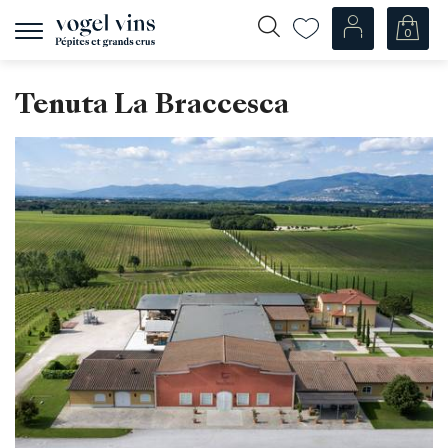
0
Afficher
la
navigation
Fr
De
Tenuta La Braccesca
Nos Vins
Champagnes
Vins blancs
Vins rosés
Vins rouges
Mousseux
Spiritueux
Divers
Nos vins par pays
Suisse