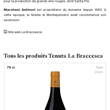
Royaume-Uni
pour la production de grands vins rouges, dont Santa Pia.
Marchesi Antinori
est propriétaire du domaine depuis 1990. A
Primeurs
cette époque, le Nobile di Montepulciano avait recommencé son
ascension.
2025
Site web La Braccesca
Promotions
Coffrets
Tous les produits Tenuta La Braccesca
Checkout
75 cl
Italie
Vins Bio
2024
Vins Demeter
Vins Natures
Sans sulfite ajouté
Nouveautés