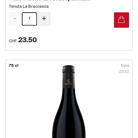
Tenuta La Braccesca
-
+
23.50
CHF
75 cl
Italie
2022