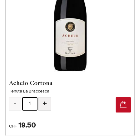
Producteurs
Aller à
L'entreprise
{{Si
Actualités
E-Catalogue
Conditions générales
Achelo Cortona
Tenuta La Braccesca
-
+
19.50
CHF