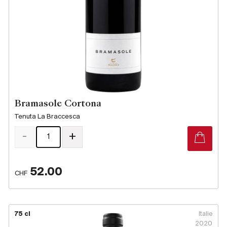
Bramasole Cortona
Tenuta La Braccesca
-
+
52.00
CHF
75 cl
Italie
2020