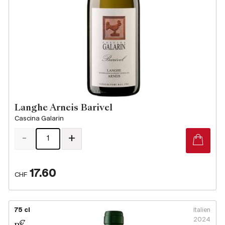
Langhe Arneis Barivel
Cascina Galarin
-
+
17.60
CHF
75 cl
Italien
2024