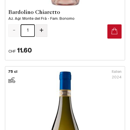
Bardolino Chiaretto
Az. Agr. Monte del Frà - Fam. Bonomo
-
+
11.60
CHF
75 cl
Italien
2024