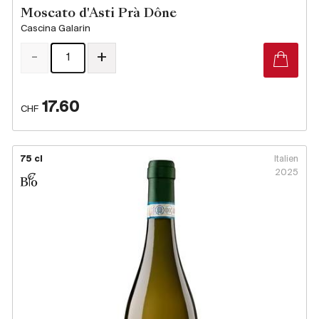
Moscato d'Asti Prà Dône
Cascina Galarin
-
+
17.60
CHF
75 cl
Italien
2025