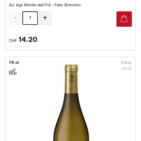
Az. Agr. Monte del Frà - Fam. Bonomo
Produzenten
-
+
Wir über uns
14.20
Die Firma
CHF
{{Si
News
E-Katalog
75 cl
Italien
AGB
2025