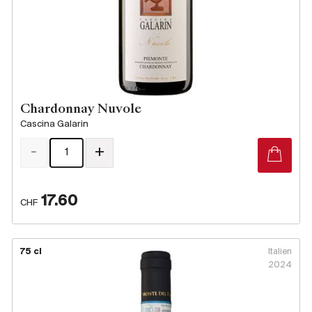
Chardonnay Nuvole
Cascina Galarin
-
+
17.60
CHF
75 cl
Italien
2024