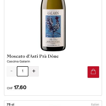
Moscato d'Asti Prà Dône
Cascina Galarin
-
+
17.60
CHF
75 cl
Italien