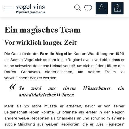
0
Navigation
zeigen
Fr
De
Ein magisches Team
Unsere Weine
Vor wirklich langer Zeit
Champagner
Die Geschichte der
Familie Vogel
im Kanton Waadt begann 1929,
Weissweine
als Samuel Vogel sich so sehr in die Region Lavaux verliebte, dass er
Roséweine
seine schweizerdeutsche Heimat verließ, um sich auf den Höhen des
Dorfes Grandvaux niederzulassen, um seinen Traum zu
Rotweine
verwirklichen : Winzer werden!
Schaumweine
So wird aus einem Wasserbauer ein
Spirituosen
autodidaktischer Winzer.
Diverse
Mehr als 25 Jahre musste er arbeiten, bevor er von seiner
Leidenschaft leben konnte. Er pflanzte als erster in der Region
Unsere Weine nach Ländern
andere weiße Rebsorten als Chasselas an und schuf so 1947 eine
subtile Mischung aus weißen Rebsorten, die er „Les Fleurettes“
Schweiz