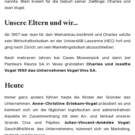
nannte. Wein kreiert für die Geburt seiner Zwillinge: Charles und
Frankreich
Jean Vogel.
Italien
Spanien
Unsere Eltern und wir...
Südafrika
Ab 1967 war Jean für den Weinanbau bestimmt und Charles setzte
Deutschand
sein Wirtschaftsstudium an der Universität Lausanne (HEC) fort und
ging nach Zürich, um sein Marketingstudium abzuschließen.
Argentinien
Australien
Nach mehreren Jahren bei Caves Moevenpick und dann bei
Planteurs Réunis SA in Vevey gründeten
Charles und Josette
Österreich
Vogel 1993 das Unternehmen Vogel Vins SA.
Brasilien
Chili
Heute
USA
Immer ganz anders führen heute die Kinder der Gründer das
Ungarn
Unternehmen.
Anne-Christine Erlekam-Vogel
präsidiert es und
Libanon
kümmert sich um die täglichen logistischen und administrativen
Aspekte im Zusammenhang mit dem An- und Verkauf unserer
Neuseeland
Grands Crus und Pépites.
Julien-Vincent-Amédée Vogel
,
Portugal
Geschäftsführer des Unternehmens, kümmert sich um Marketing,