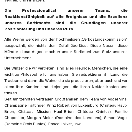
Großbritannien
Vertrieb und Finanzen.
Die Professionalität unserer Teams, die
Reaktionsfähigkeit auf alle Ereignisse und die Exzellenz
Subskriptionsweine
unseres Sortiments sind die Grundlagen unserer
2025
Positionierung und unseres Rufs.
Alle Weine werden von der hochheiligen „Verkostungskommission“
Promotionen
ausgewählt, die nichts dem Zufall überlässt. Diese Nasen, diese
Münder, diese Augen machen unser Sortiment zum Stolz unseres
Unternehmens.
Degustationspakete
Die Winzer, die wir vertreten, sind alles Freunde, Menschen, die eine
Checkout
wichtige Philosophie für uns haben. Sie respektieren ihr Land, die
Trauben und dann die Weine, die sie produzieren, aber auch und vor
Bio-Weine
allem ihre Kunden und diejenigen, die ihren Nektar kosten und
trinken.
Demeter-Weine
Seit Jahrzehnten vertrauen Großfamilien dem Team von Vogel Vins.
Champagne Taittinger, Prinz Robert von Luxemburg (Château Haut-
Natur-Weine
Brion, Château Mission Haut-Brion, Château Qvintus), Familie
Chapoutier, Morgan Meier (Domaine des Landions), Simon Vogel
(Domaine Croix Duplex), Pascal Jolivet, usw.
Neuheiten