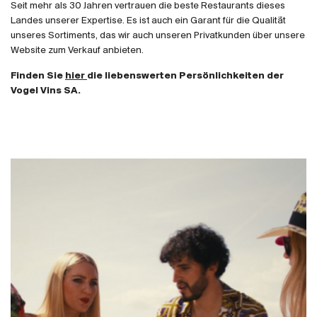
Seit mehr als 30 Jahren vertrauen die beste Restaurants dieses
Produzenten
Landes unserer Expertise. Es ist auch ein Garant für die Qualität
unseres Sortiments, das wir auch unseren Privatkunden über unsere
Website zum Verkauf anbieten.
Wir über uns
Finden Sie
hier
die liebenswerten Persönlichkeiten der
Vogel Vins SA.
Die Firma
{{Si
Wer sind wir
Das Team
Kontakt
News
E-Katalog
AGB