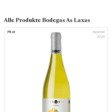
Großbritannien
Subskriptionsweine
Alle Produkte Bodegas As Laxas
2025
75 cl
Spanien
2023
Promotionen
Degustationspakete
Checkout
Bio-Weine
Demeter-Weine
Natur-Weine
Neuheiten