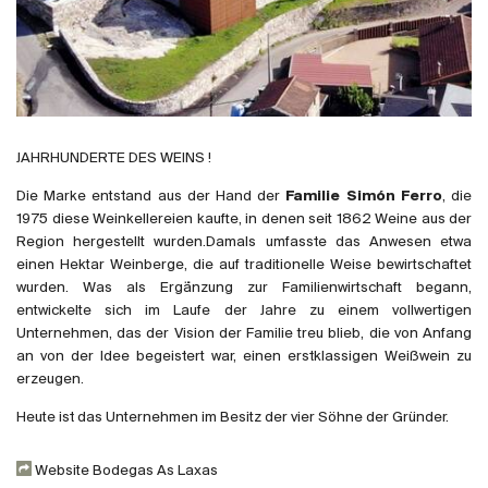
Frankreich
Italien
Spanien
Südafrika
Deutschand
JAHRHUNDERTE DES WEINS !
Argentinien
Die Marke entstand aus der Hand der
Familie Simón Ferro
, die
Australien
1975 diese Weinkellereien kaufte, in denen seit 1862 Weine aus der
Österreich
Region hergestellt wurden.Damals umfasste das Anwesen etwa
einen Hektar Weinberge, die auf traditionelle Weise bewirtschaftet
Brasilien
wurden. Was als Ergänzung zur Familienwirtschaft begann,
Chili
entwickelte sich im Laufe der Jahre zu einem vollwertigen
USA
Unternehmen, das der Vision der Familie treu blieb, die von Anfang
an von der Idee begeistert war, einen erstklassigen Weißwein zu
Ungarn
erzeugen.
Libanon
Heute ist das Unternehmen im Besitz der vier Söhne der Gründer.
Neuseeland
Portugal
Website Bodegas As Laxas