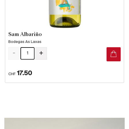
Produzenten
Wir über uns
Sam Albariño
Die Firma
{{Si
Bodegas As Laxas
News
-
+
E-Katalog
AGB
17.50
CHF