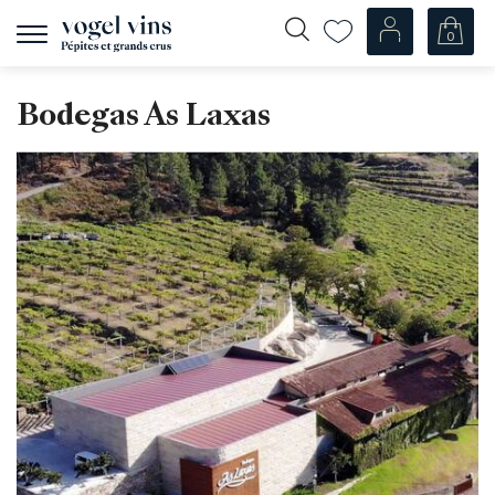
0
Navigation
zeigen
Fr
De
Bodegas As Laxas
Unsere Weine
Champagner
Weissweine
Roséweine
Rotweine
Schaumweine
Spirituosen
Diverse
Unsere Weine nach Ländern
Schweiz