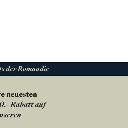
ts der Romandie
re neuesten
20.- Rabatt auf
unseren