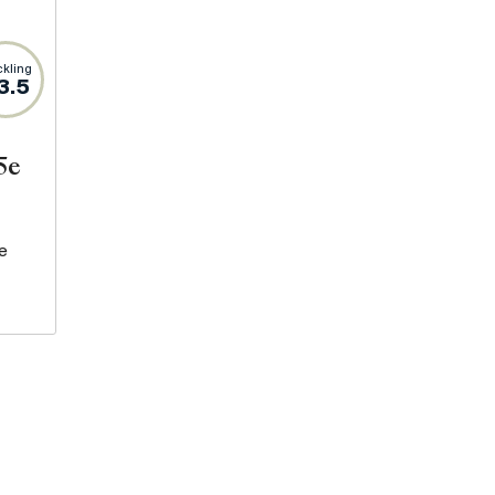
kling
3.5
5e
e