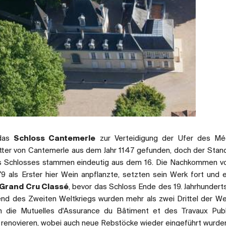
 das
Schloss Cantemerle
zur Verteidigung der Ufer des Mé
tter von Cantemerle aus dem Jahr 1147 gefunden, doch der Stan
s Schlosses stammen eindeutig aus dem 16. Die Nachkommen vo
79 als Erster hier Wein anpflanzte, setzten sein Werk fort und e
Grand Cru Classé
, bevor das Schloss Ende des 19. Jahrhundert
end des Zweiten Weltkriegs wurden mehr als zwei Drittel der W
en die Mutuelles d'Assurance du Bâtiment et des Travaux Pub
 renovieren, wobei auch neue Rebstöcke wieder eingeführt wurde