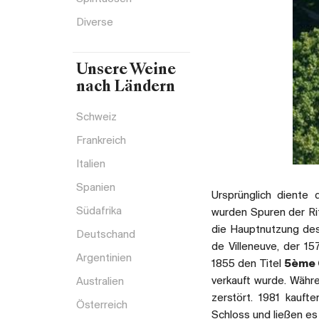
Diverse
Unsere Weine
nach Ländern
Schweiz
Frankreich
Italien
Spanien
Ursprünglich diente
Südafrika
wurden Spuren der Ri
die Hauptnutzung de
Deutschand
de Villeneuve, der 15
Argentinien
1855 den Titel
5ème 
verkauft wurde. Währ
Australien
zerstört. 1981 kauft
Österreich
Schloss und ließen es