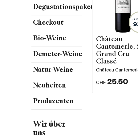
Degustationspakete
Suc
Checkout
9
Bio-Weine
Château
Cantemerle, 
Grand Cru
Demeter-Weine
Classé
Natur-Weine
Château Cantemerl
25.50
CHF
Neuheiten
Produzenten
Wir über
uns