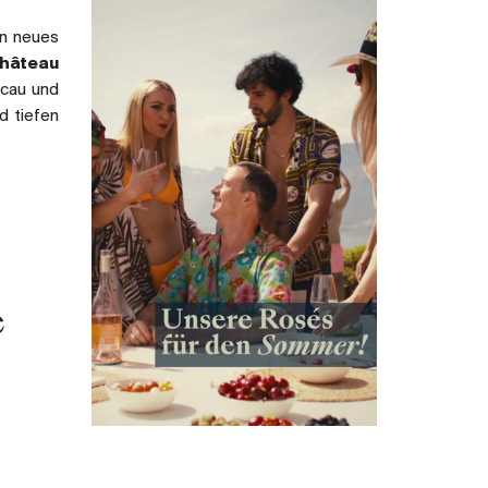
n neues
hâteau
acau und
d tiefen
e