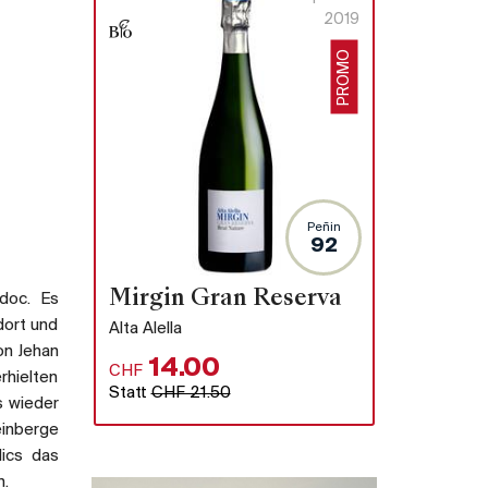
2019
PROMO
Peñin
92
Mirgin Gran Reserva
doc. Es
dort und
Alta Alella
n Jehan
14.00
CHF
rhielten
Statt
CHF 21.50
s wieder
einberge
lics das
n.