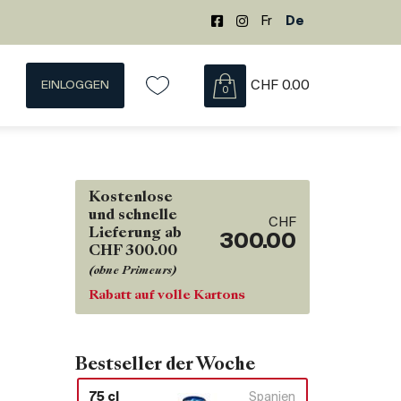
Fr
De
EINLOGGEN
CHF
0.00
0
Kostenlose
und schnelle
CHF
Lieferung ab
300.00
CHF 300.00
(ohne Primeurs)
Rabatt auf volle Kartons
Bestseller der Woche
75 cl
Spanien