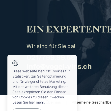
EIN EXPERTENTE
Wir sind für Sie da!
021/799.99.66
info@vogel-vins.ch
Diese Webseite benutzt Cookies für
Statistiken, zur Seitenoptimierung
und für zielgerichtetes Marketing.
Mit der weiteren Benutzung dieser
Seite akzeptieren Sie den Einsatz
von Cookies zu diesen Zwecken.
Lesen Sie hier mehr.
News
Über uns
Allgemeine Geschäftb