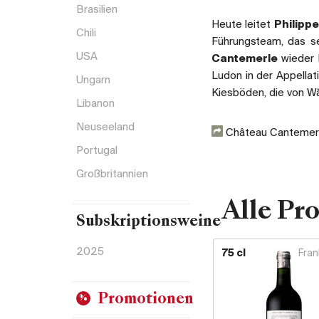
Brasilien
Heute leitet
Philipp
Chili
Führungsteam, das se
USA
Cantemerle
wieder 
Ludon in der Appella
Ungarn
Kiesböden, die von W
Libanon
Neuseeland
Château Cantemer
Portugal
Großbritannien
Alle Pr
Subskriptionsweine
2025
75 cl
Fran
Promotionen