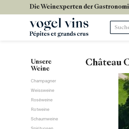
Die Weinexperten der Gastronom
Stichwör
Château 
Unsere
Weine
Champagner
Weissweine
Roséweine
Rotweine
Schaumweine
Spirituosen