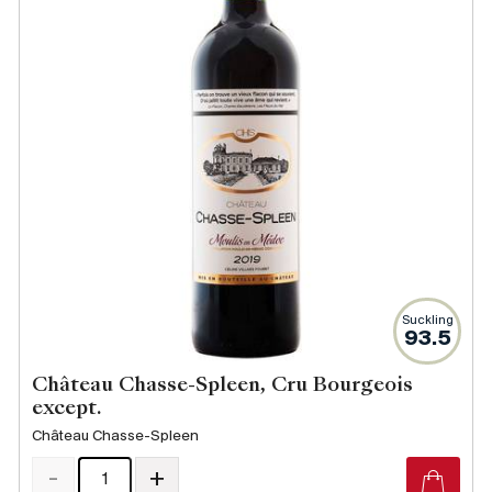
Produzenten
Wir über uns
Die Firma
{{Si
News
E-Katalog
AGB
Suckling
93.5
Château Chasse-Spleen, Cru Bourgeois
except.
Château Chasse-Spleen
-
+