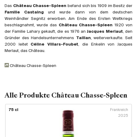
Großbritannien
Das
Château Chasse-Spleen
befand sich bis 1909 im Besitz der
Familie Castaing
und wurde dann von dem deutschen
Subskriptionsweine
Weinhändler Segnitz erworben. Am Ende des Ersten Weltkriegs
beschlagnahmt, wurde das
Château Chasse-Spleen
1920 von
2025
der Familie Lahary gekauft, die es 1976 an
Jacques Merlaut
, den
Gründer des Handelsunternehmens
Taillan
, weiterverkaufte. Seit
2000 leitet
Céline Villars-Foubet
, die Enkelin von Jacques
Promotionen
Merlaut, das Château.
Degustationspakete
Château Chasse-Spleen
Checkout
Bio-Weine
Alle Produkte Château Chasse-Spleen
Demeter-Weine
75 cl
Frankreich
Natur-Weine
2025
Neuheiten