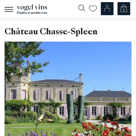
0
Navigation
zeigen
Fr
De
Château Chasse-Spleen
Unsere Weine
Champagner
Weissweine
Roséweine
Rotweine
Schaumweine
Spirituosen
Diverse
Unsere Weine nach Ländern
Schweiz