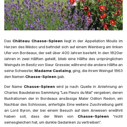
Frankreich
Italien
Spanien
Südafrika
Deutschand
Das
Château Chasse-Spleen
liegt in der Appellation Moulis im
Argentinien
Herzen des Médoc und befindet sich auf einem Weinberg am linken
Ufer von Bordeaux, der seit über 400 Jahren besteht. In den 1820er
Australien
Jahren in zwei Hälften geteilt, blieb eine Hälfte des ursprünglichen
Österreich
Weinguts im Besitz von Sieur Gressier, während die andere Hälfte an
Brasilien
seine Schwester,
Madame Castaing
, ging, die ihrem Weingut 1863
den Namen
Chasse-Spleen
gab.
Chili
USA
Der Name
Chasse-Spleen
wird je nach Quelle in Anlehnung an
Charles Baudelaires Sammlung "Les Fleurs du Mal" vergeben, deren
Ungarn
Illustrationen der in Bordeaux ansässige Maler Odilon Redon, ein
Libanon
Nachbar des Schlosses, anfertigte. Eine weitere Zuschreibung geht
an Lord Byron, der bei einem Besuch auf dem Anwesen erwähnt
Neuseeland
haben soll, dass der Wein von
Chasse-Spleen
"nicht
Portugal
seinesgleichen hat, um dunkle Gedanken zu vertreiben".