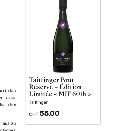
Taittinger Brut
Réserve – Édition
ari
, den
Limitée « MJF 60th »
zu einer
Taittinger
ie drei
55.00
CHF
r aus zu
ntliches