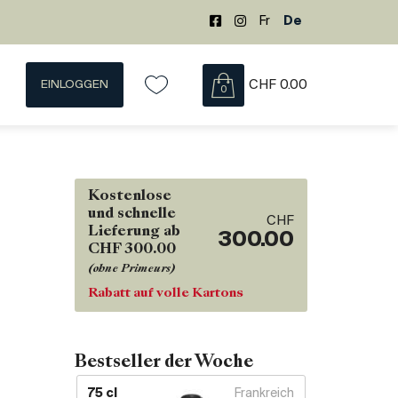
Fr
De
EINLOGGEN
CHF
0.00
0
Kostenlose
und schnelle
CHF
Lieferung ab
300.00
CHF 300.00
(ohne Primeurs)
Rabatt auf volle Kartons
Bestseller der Woche
75 cl
Frankreich