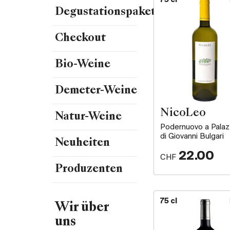
75 cl
Degustationspakete
Checkout
Bio-Weine
Demeter-Weine
NicoLeo
Natur-Weine
Podernuovo a Palaz
di Giovanni Bulgari
Neuheiten
22.00
CHF
Produzenten
75 cl
Wir über
uns