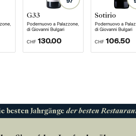
97
G33
Sotirio
zone,
Podernuovo a Palazzone,
Podernuovo a Palaz
di Giovanni Bulgari
di Giovanni Bulgari
130.00
106.50
CHF
CHF
ie besten Jahrgänge
der besten Restauran