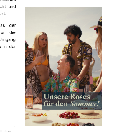
cht und
rt.
ess der
für die
n Umgang
e in der