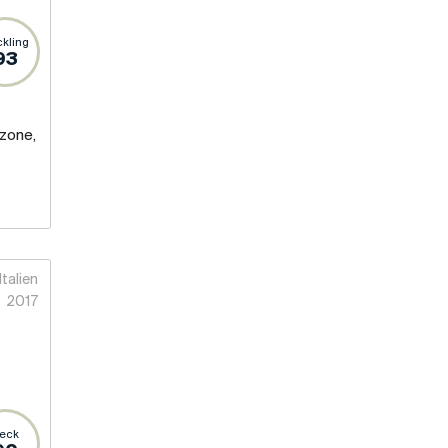
kling
93
zone,
Italien
2017
eck