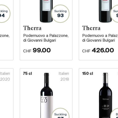
kling
Suckling
Suc
94
93
Therra
Therra
zone,
Podernuovo a Palazzone,
Podernuovo a Palaz
di Giovanni Bulgari
di Giovanni Bulgari
99.00
426.00
CHF
CHF
Italien
75 cl
Italien
150 cl
2020
2018
Suckling
B