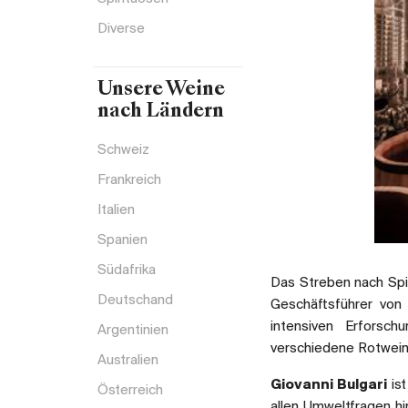
Diverse
Unsere Weine
nach Ländern
Schweiz
Frankreich
Italien
Spanien
Südafrika
Das Streben nach Spi
Deutschand
Geschäftsführer von 
intensiven Erforsch
Argentinien
verschiedene Rotwein
Australien
Giovanni Bulgari
ist
Österreich
allen Umweltfragen hi