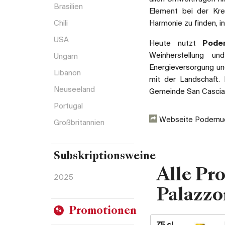
Brasilien
Element bei der Kre
Chili
Harmonie zu finden, i
USA
Heute nutzt
Pode
Weinherstellung un
Ungarn
Energieversorgung un
Libanon
mit der Landschaft
Neuseeland
Gemeinde San Cascian
Portugal
Webseite Podernuo
Großbritannien
Subskriptionsweine
Alle Pr
2025
Palazzo
Promotionen