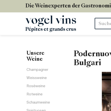
Die Weinexperten der Gastronom
Stichwör
Podernuov
Unsere
Weine
Bulgari
Champagner
Weissweine
Roséweine
Rotweine
Schaumweine
Spirituosen