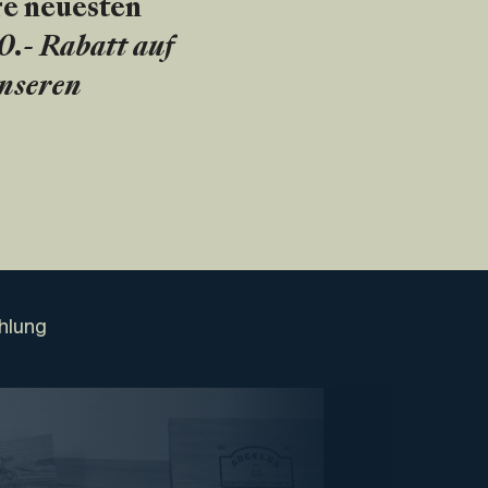
re neuesten
20.- Rabatt auf
unseren
hlung