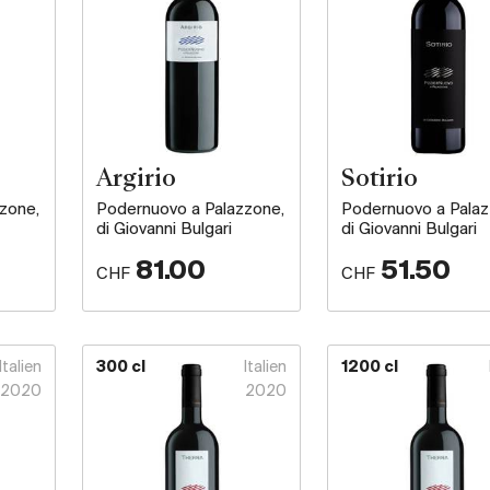
Argirio
Sotirio
zone,
Podernuovo a Palazzone,
Podernuovo a Palaz
di Giovanni Bulgari
di Giovanni Bulgari
81.00
51.50
CHF
CHF
Italien
300 cl
Italien
1200 cl
2020
2020