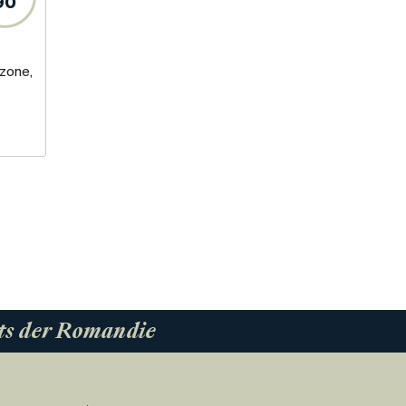
90
zone,
ts der Romandie