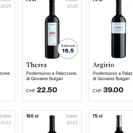
Italien
75 cl
Italien
75 cl
2025
2023
Robinson
16.5
Therra
Argirio
zone,
Podernuovo a Palazzone,
Podernuovo a Palaz
di Giovanni Bulgari
di Giovanni Bulgari
22.50
39.00
CHF
CHF
Italien
150 cl
Italien
75 cl
2022
2022