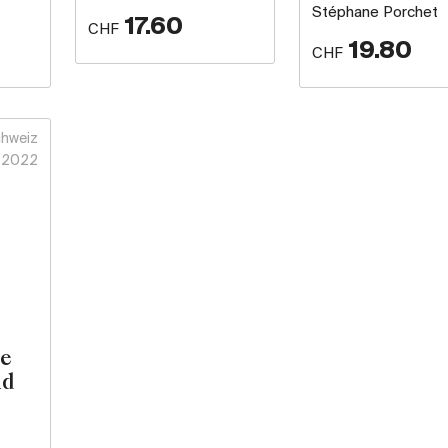
Stéphane Porchet
17.60
CHF
19.80
CHF
hweiz
2022
he
nd