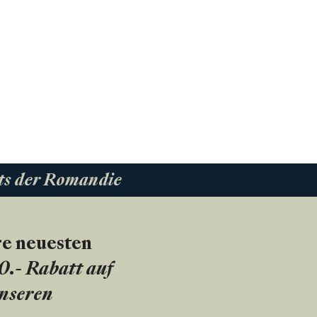
ts der Romandie
re neuesten
20.- Rabatt auf
unseren