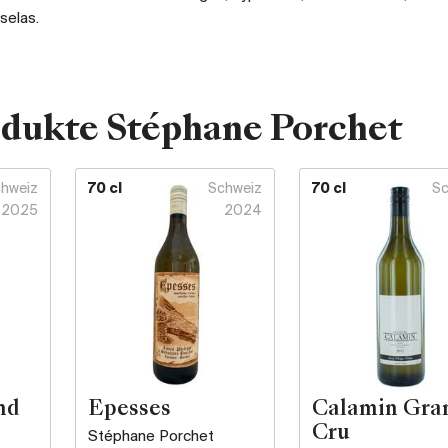
selas.
odukte Stéphane Porchet
hweiz
70 cl
Schweiz
70 cl
Sc
2025
2024
nd
Epesses
Calamin Gra
Cru
Stéphane Porchet