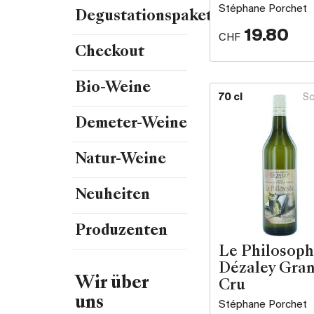
Stéphane Porchet
Degustationspakete
19.80
CHF
Checkout
Bio-Weine
70 cl
Sc
Demeter-Weine
Natur-Weine
Neuheiten
Produzenten
Le Philosop
Dézaley Gra
Wir über
Cru
uns
Stéphane Porchet