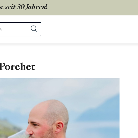
ie
seit 30 Jahren
!
ter
Suchen
Porchet