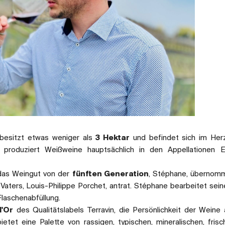
 besitzt etwas weniger als
3 Hektar
und befindet sich im Her
produziert Weißweine hauptsächlich in den Appellationen E
das Weingut von der
fünften Generation
, Stéphane, übernom
Vaters, Louis-Philippe Porchet, antrat. Stéphane bearbeitet sei
Flaschenabfüllung.
d'Or
des Qualitätslabels Terravin, die Persönlichkeit der Weine 
etet eine Palette von rassigen, typischen, mineralischen, fris