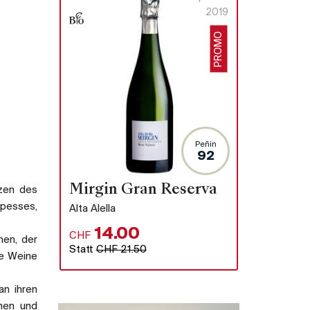
2019
PROMO
Peñin
92
Mirgin Gran Reserva
zen des
pesses,
Alta Alella
14.00
CHF
men, der
Statt
CHF 21.50
ne Weine
an ihren
chen und