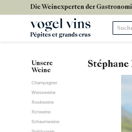
Die Weinexperten der Gastronom
Stichwör
Stéphane 
Unsere
Weine
Champagner
Weissweine
Roséweine
Rotweine
Schaumweine
Spirituosen