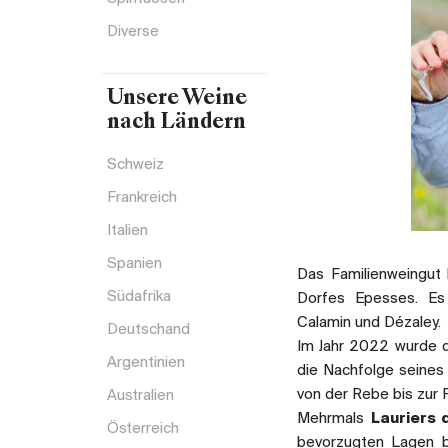
Diverse
Unsere Weine
nach Ländern
Schweiz
Frankreich
Italien
Spanien
Das Familienweingut
Südafrika
Dorfes Epesses. Es 
Calamin und Dézaley.
Deutschand
Im Jahr 2022 wurde 
Argentinien
die Nachfolge seines 
von der Rebe bis zur 
Australien
Mehrmals
Lauriers 
Österreich
bevorzugten Lagen bi