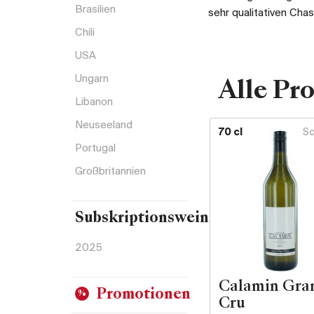
Brasilien
sehr qualitativen Chas
Chili
USA
Ungarn
Alle Pr
Libanon
Neuseeland
70 cl
Sc
Portugal
Großbritannien
Subskriptionsweine
2025
Calamin Gra
Promotionen
Cru