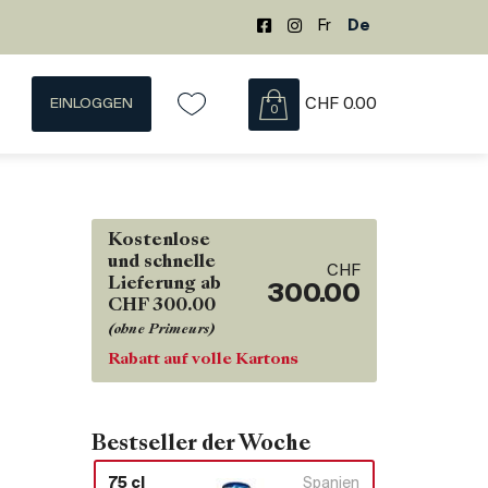
Fr
De
EINLOGGEN
CHF
0.00
0
Kostenlose
und schnelle
CHF
Lieferung ab
300.00
CHF 300.00
(ohne Primeurs)
Rabatt auf volle Kartons
Bestseller der Woche
75 cl
Spanien