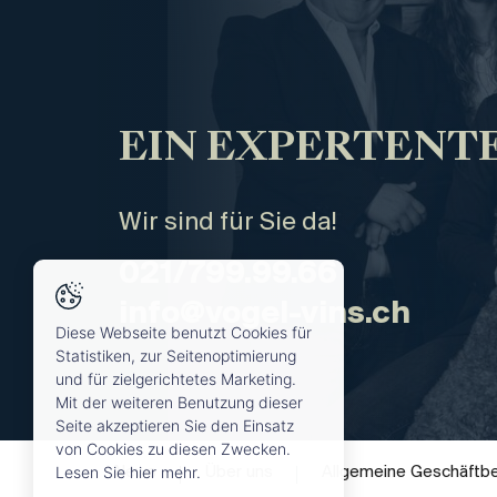
EIN EXPERTENTE
Wir sind für Sie da!
021/799.99.66
info@vogel-vins.ch
Diese Webseite benutzt Cookies für
Statistiken, zur Seitenoptimierung
und für zielgerichtetes Marketing.
Mit der weiteren Benutzung dieser
Seite akzeptieren Sie den Einsatz
von Cookies zu diesen Zwecken.
Lesen Sie hier mehr.
News
Über uns
Allgemeine Geschäftb