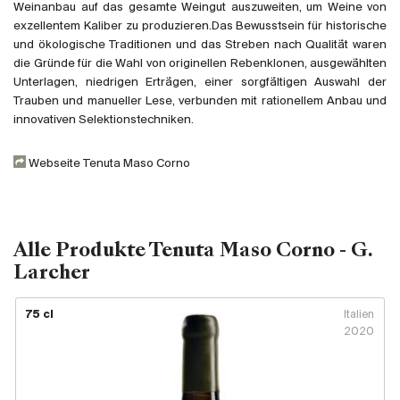
Großbritannien
Weinanbau auf das gesamte Weingut auszuweiten, um Weine von
exzellentem Kaliber zu produzieren.Das Bewusstsein für historische
und ökologische Traditionen und das Streben nach Qualität waren
Subskriptionsweine
die Gründe für die Wahl von originellen Rebenklonen, ausgewählten
Unterlagen, niedrigen Erträgen, einer sorgfältigen Auswahl der
2025
Trauben und manueller Lese, verbunden mit rationellem Anbau und
innovativen Selektionstechniken.
Promotionen
Webseite Tenuta Maso Corno
Degustationspakete
Checkout
Alle Produkte Tenuta Maso Corno - G.
Bio-Weine
Larcher
Demeter-Weine
75 cl
Italien
2020
Natur-Weine
Neuheiten