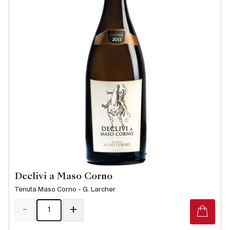
Produzenten
Wir über uns
Die Firma
{{Si
News
E-Katalog
AGB
Declivi a Maso Corno
Tenuta Maso Corno - G. Larcher
-
+