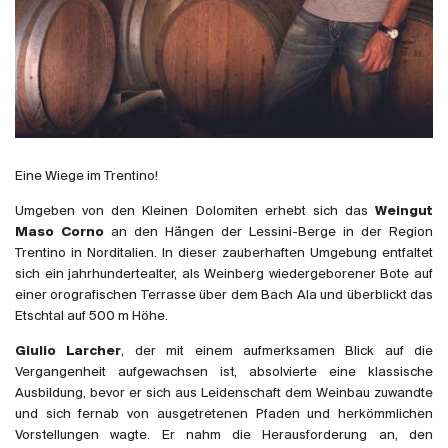
Frankreich
Italien
Spanien
Südafrika
Deutschand
Argentinien
Eine Wiege im Trentino!
Australien
Umgeben von den Kleinen Dolomiten erhebt sich das
Weingut
Österreich
Maso Corno
an den Hängen der Lessini-Berge in der Region
Brasilien
Trentino in Norditalien. In dieser zauberhaften Umgebung entfaltet
sich ein jahrhundertealter, als Weinberg wiedergeborener Bote auf
Chili
einer orografischen Terrasse über dem Bach Ala und überblickt das
USA
Etschtal auf 500 m Höhe.
Ungarn
Giulio Larcher
, der mit einem aufmerksamen Blick auf die
Libanon
Vergangenheit aufgewachsen ist, absolvierte eine klassische
Neuseeland
Ausbildung, bevor er sich aus Leidenschaft dem Weinbau zuwandte
und sich fernab von ausgetretenen Pfaden und herkömmlichen
Portugal
Vorstellungen wagte. Er nahm die Herausforderung an, den