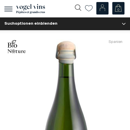
0
Navigation
zeigen
Suchoptionen einblenden
Fr
De
Unsere Weine
Spanien
Champagner
Weissweine
Roséweine
Rotweine
Schaumweine
Spirituosen
Diverse
Unsere Weine nach Ländern
Schweiz