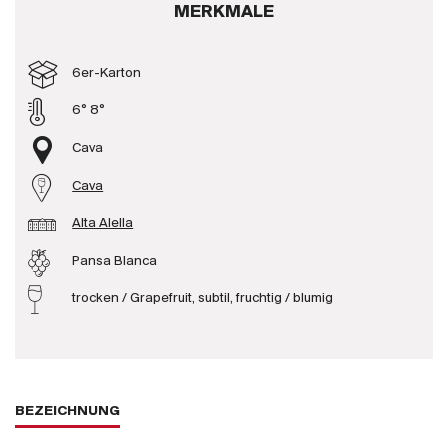
MERKMALE
Produzenten
6er-Karton
Wir über uns
6° 8°
Die Firma
{{Si
Cava
News
Cava
E-Katalog
AGB
Alta Alella
Pansa Blanca
trocken / Grapefruit, subtil, fruchtig / blumig
BEZEICHNUNG