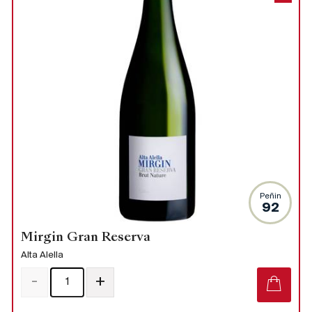
Peñin
92
Mirgin Gran Reserva
Alta Alella
-
+