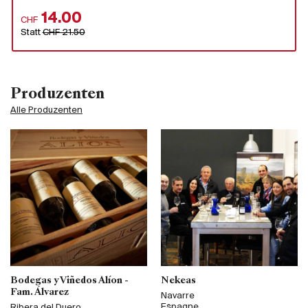
14.00
CHF
Statt
CHF 21.50
Produzenten
Alle Produzenten
Bodegas y Viñedos Alíon -
Nekeas
Fam. Álvarez
Navarre
Espagne
Ribera del Duero