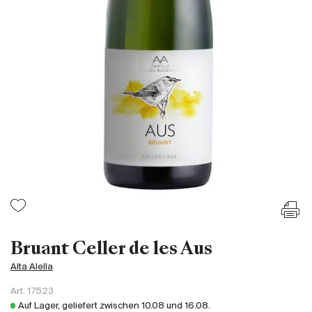
Frankreich
Italien
Spanien
Südafrika
Deutschand
Argentinien
Australien
Österreich
Brasilien
Chili
USA
Ungarn
Bruant Celler de les Aus
Libanon
Alta Alella
Neuseeland
Art.
17523
Portugal
Auf Lager, geliefert zwischen
10.08
und
16.08
.