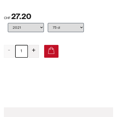
Großbritannien
27.20
Subskriptionsweine
CHF
2025
Promotionen
-
+
Degustationspakete
Checkout
Alta Alella Bruant 2019 on Vivino
Bio-Weine
Demeter-Weine
Natur-Weine
Neuheiten