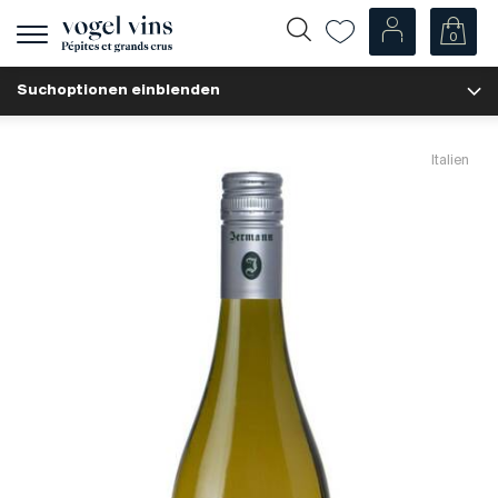
0
Navigation
zeigen
Suchoptionen einblenden
Fr
De
Unsere Weine
Italien
Champagner
Weissweine
Roséweine
Rotweine
Schaumweine
Spirituosen
Diverse
Unsere Weine nach Ländern
Schweiz