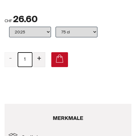
Großbritannien
26.60
Subskriptionsweine
CHF
2025
Promotionen
-
+
Degustationspakete
Checkout
Bio-Weine
Demeter-Weine
Natur-Weine
MERKMALE
Neuheiten