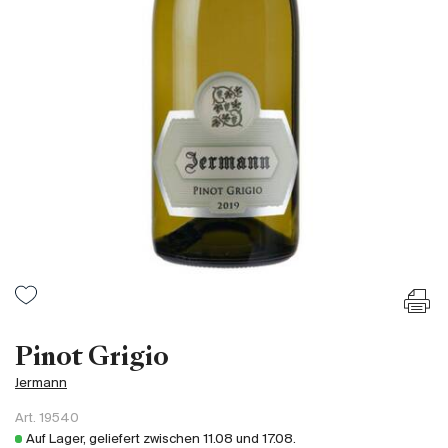
Frankreich
Italien
Spanien
Südafrika
Deutschand
Argentinien
Australien
Österreich
Brasilien
Chili
USA
Ungarn
Pinot Grigio
Libanon
Jermann
Neuseeland
Art.
19540
Portugal
Auf Lager, geliefert zwischen
11.08
und
17.08
.