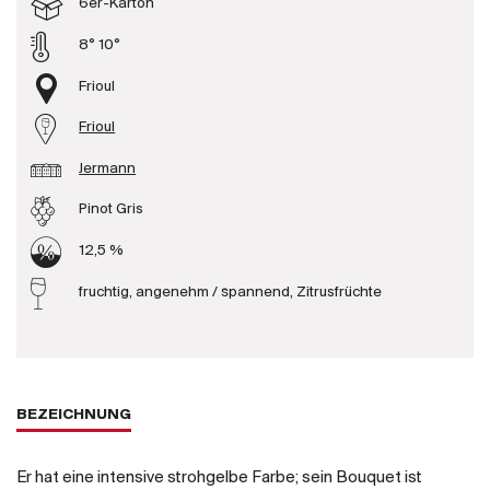
6er-Karton
Produzenten
8° 10°
Frioul
Wir über uns
Frioul
Die Firma
{{Si
Jermann
News
E-Katalog
Pinot Gris
AGB
12,5 %
fruchtig, angenehm / spannend, Zitrusfrüchte
BEZEICHNUNG
Er hat eine intensive strohgelbe Farbe; sein Bouquet ist