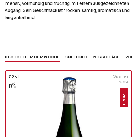
intensiv, vollmundig und fruchtig, mit einem ausgezeichneten
Abgang. Sein Geschmack ist trocken, samtig, aromatisch und
lang anhaltend.
BESTSELLER DER WOCHE
UNDEFINED
VORSCHLÄGE
VOM 
75 cl
Spanien
2019
PROMO