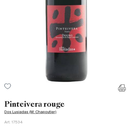
Frankreich
Italien
Spanien
Südafrika
Deutschand
Argentinien
Australien
Österreich
Brasilien
Chili
USA
Ungarn
Pinteivera rouge
Libanon
Dos Lusiadas (M. Chapoutier)
Neuseeland
Art.
17534
Portugal