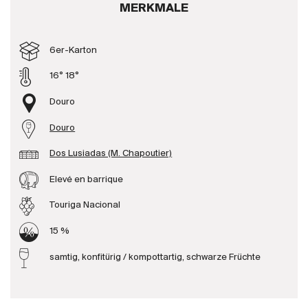
MERKMALE
Produzenten
6er-Karton
Wir über uns
16° 18°
Die Firma
{{Si
Douro
News
Douro
E-Katalog
AGB
Dos Lusiadas (M. Chapoutier)
Elevé en barrique
Touriga Nacional
15 %
samtig, konfitürig / kompottartig, schwarze Früchte