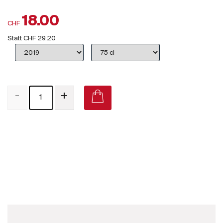
Großbritannien
18.00
CHF
Subskriptionsweine
Statt
CHF 29.20
2025
Promotionen
-
+
Degustationspakete
Checkout
Bastardo 2015 on Vivino
Bio-Weine
Demeter-Weine
Natur-Weine
Neuheiten