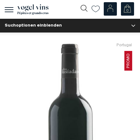
0
Navigation
zeigen
Suchoptionen einblenden
Fr
De
Unsere Weine
Portugal
Champagner
PROMO
Weissweine
Roséweine
Rotweine
Schaumweine
Spirituosen
Diverse
Unsere Weine nach Ländern
Schweiz