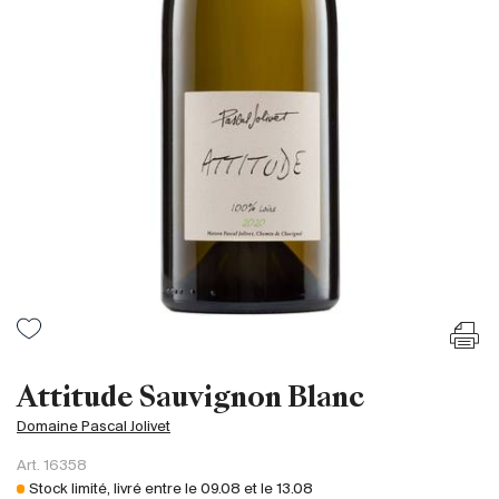
France
Italie
Espagne
Afrique du Sud
Allemagne
Argentine
Australie
Autriche
Brésil
Chili
États-Unis
Hongrie
Attitude Sauvignon Blanc
Liban
Domaine Pascal Jolivet
Nouvelle Zélande
Art.
16358
Portugal
Stock limité, livré entre le
09.08
et le
13.08