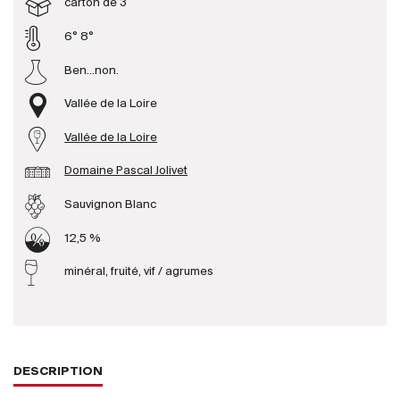
carton de 3
6° 8°
Producteurs
Ben...non.
Aller à
Vallée de la Loire
L'entreprise
Vallée de la Loire
{{Si
Actualités
Domaine Pascal Jolivet
E-Catalogue
Sauvignon Blanc
Conditions générales
12,5 %
minéral, fruité, vif / agrumes
DESCRIPTION