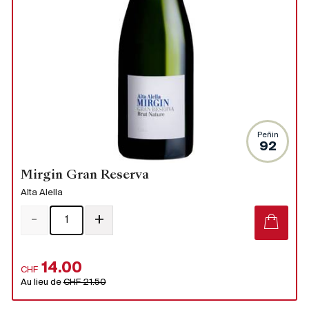
Peñin
92
Mirgin Gran Reserva
Alta Alella
-
+
14.00
CHF
Au lieu de
CHF 21.50