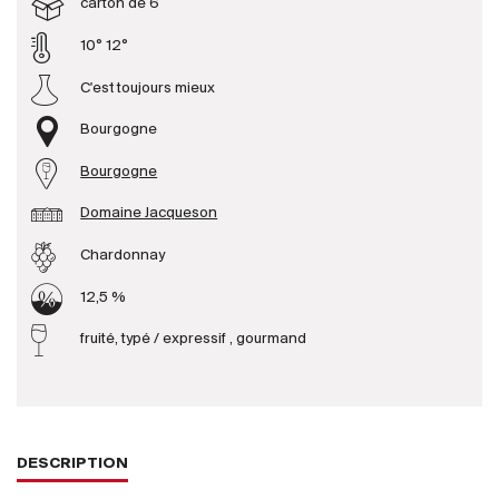
carton de 6
10° 12°
Producteurs
C'est toujours mieux
Aller à
Bourgogne
L'entreprise
Bourgogne
{{Si
Actualités
Domaine Jacqueson
E-Catalogue
Chardonnay
Conditions générales
12,5 %
fruité, typé / expressif , gourmand
DESCRIPTION