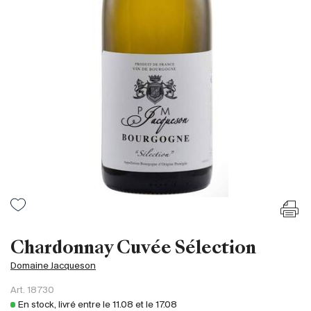
France
Italie
Espagne
Afrique du Sud
Allemagne
Argentine
Australie
Autriche
Brésil
Chili
États-Unis
Hongrie
Chardonnay Cuvée Sélection
Liban
Domaine Jacqueson
Nouvelle Zélande
Art.
18730
Portugal
En stock, livré entre le
11.08
et le
17.08