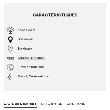
Producteurs
CARACTÉRISTIQUES
Aller à
caisse de 6
L'entreprise
St-Emilion
{{Si
Actualités
Bordeaux
E-Catalogue
Château Berliquet
Conditions générales
Elevé en barrique
Merlot, Cabernet Franc
L'AVIS DE L'EXPERT
DESCRIPTION
COTATIONS