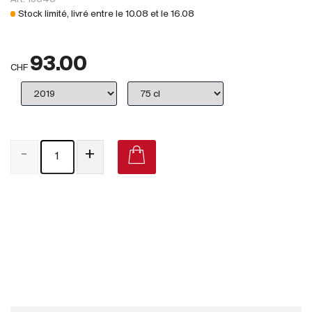
Royaume-Uni
Stock limité, livré entre le
10.08
et le
16.08
Primeurs
93.00
2025
CHF
Promotions
Coffrets
-
+
Checkout
Vins Bio
Château Clerc Milon Pauillac (Grand Cru Classé) U.V. on Vivino
Vins Demeter
Vins Natures
Sans sulfite ajouté
Nouveautés