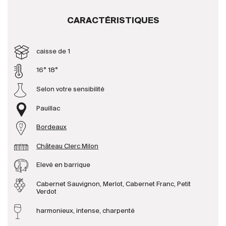
CARACTÉRISTIQUES
Producteurs
caisse de 1
Aller à
16° 18°
L'entreprise
{{Si
Selon votre sensibilité
Actualités
E-Catalogue
Pauillac
Conditions générales
Bordeaux
Château Clerc Milon
Elevé en barrique
Cabernet Sauvignon, Merlot, Cabernet Franc, Petit
Verdot
harmonieux, intense, charpenté