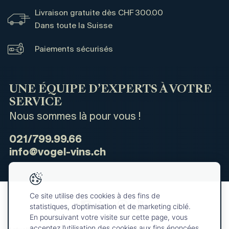
Livraison gratuite dès CHF 300.00
Dans toute la Suisse
Paiements sécurisés
UNE ÉQUIPE D’EXPERTS À VOTRE
SERVICE
Nous sommes là pour vous !
021/799.99.66
info@vogel-vins.ch
Ce site utilise des cookies à des fins de
statistiques, d’optimisation et de marketing ciblé.
En poursuivant votre visite sur cette page, vous
acceptez l’utilisation des cookies aux fins énoncées