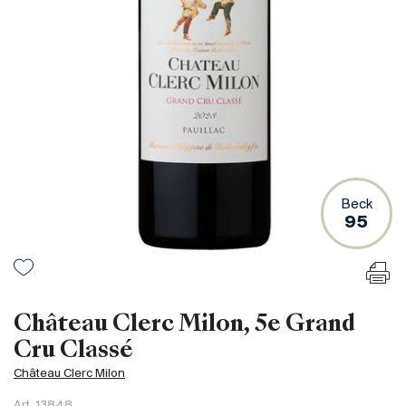
France
Italie
Espagne
Afrique du Sud
Allemagne
Argentine
Australie
Autriche
Beck
95
Brésil
Chili
États-Unis
Hongrie
Château Clerc Milon, 5e Grand
Liban
Cru Classé
Nouvelle Zélande
Château Clerc Milon
Portugal
Art.
13848