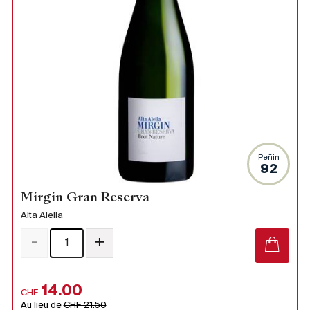
Peñin
92
Mirgin Gran Reserva
Alta Alella
-
+
14.00
CHF
Au lieu de
CHF 21.50