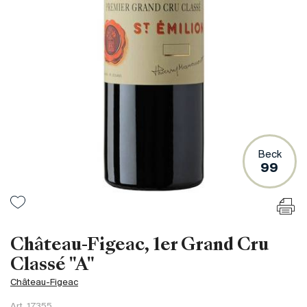
France
Italie
Espagne
Afrique du Sud
Allemagne
Argentine
Australie
Autriche
Beck
99
Brésil
Chili
États-Unis
Hongrie
Château-Figeac, 1er Grand Cru
Liban
Classé "A"
Nouvelle Zélande
Château-Figeac
Portugal
Art.
17355