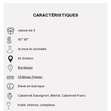
Producteurs
CARACTÉRISTIQUES
Aller à
caisse de 3
L'entreprise
16° 18°
{{Si
Actualités
Je vous le conseille
E-Catalogue
St-Emilion
Conditions générales
Bordeaux
Château-Figeac
Elevé en barrique
Cabernet Sauvignon, Merlot, Cabernet Franc
fruité, intense, complexe