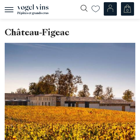
0
Afficher
la
navigation
Fr
De
Château-Figeac
Nos Vins
Champagnes
Vins blancs
Vins rosés
Vins rouges
Mousseux
Spiritueux
Divers
Nos vins par pays
Suisse