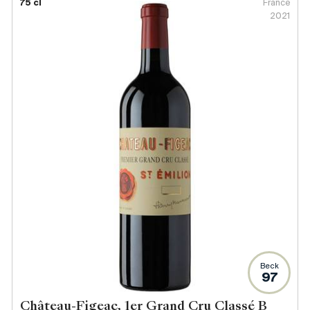
75 cl
France
2021
Beck
97
Château-Figeac, 1er Grand Cru Classé B