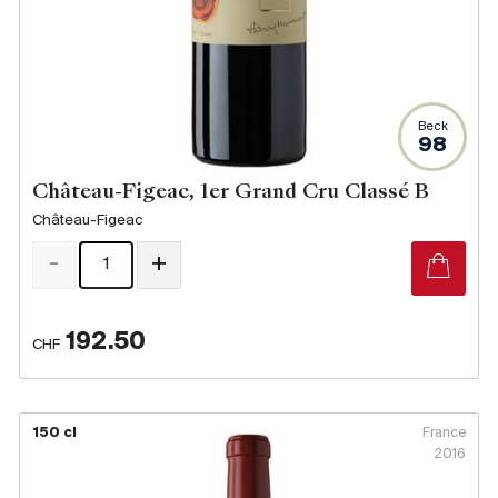
Beck
98
Château-Figeac, 1er Grand Cru Classé B
Château-Figeac
-
+
192.50
CHF
150 cl
France
2016