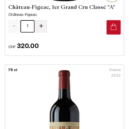
Château-Figeac, 1er Grand Cru Classé "A"
Château-Figeac
-
+
320.00
CHF
75 cl
France
2022