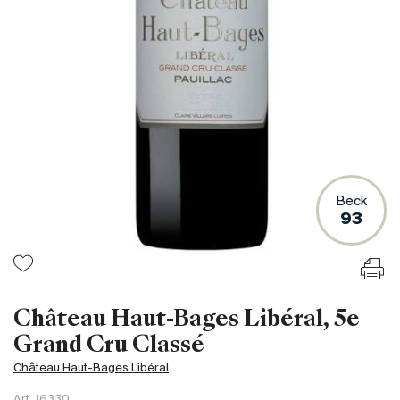
France
Italie
Espagne
Afrique du Sud
Allemagne
Argentine
Australie
Autriche
Beck
93
Brésil
Chili
États-Unis
Hongrie
Château Haut-Bages Libéral, 5e
Liban
Grand Cru Classé
Nouvelle Zélande
Château Haut-Bages Libéral
Portugal
Art.
16330