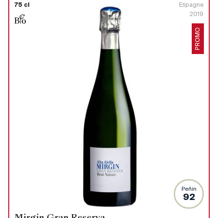
75 cl
Espagne
2019
PROMO
Peñin
92