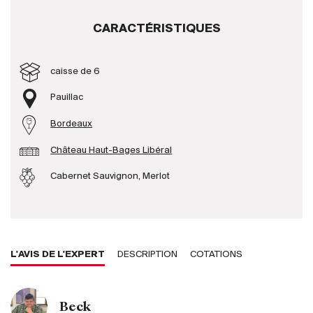
CARACTÉRISTIQUES
Producteurs
caisse de 6
Aller à
Pauillac
L'entreprise
{{Si
Bordeaux
Actualités
E-Catalogue
Château Haut-Bages Libéral
Conditions générales
Cabernet Sauvignon, Merlot
L'AVIS DE L'EXPERT
DESCRIPTION
COTATIONS
Beck