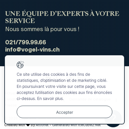
UNE ÉQUIPE D’EXPERTS À VOTRE
SERVICE
Nous sommes là pour vous !
021/799.99.66
info@vogel-vins.ch
Ce site utilise des cookies à des fins de
statistiques, d’optimisation et de marketing ciblé.
En poursuivant votre visite sur cette page, vous
acceptez l’utilisation des cookies aux fins énoncées
Actualités
Qui sommes-nous ?
ci-dessus. En savoir plus.
Conditions générales de vente
Demande de catalogue
Presse
Accepter
© 2026 Vogel Vins. Tous droits réservés
Votre
OK
sélection
Created with
by
Artionet
-
Generated with IceCube2.Net