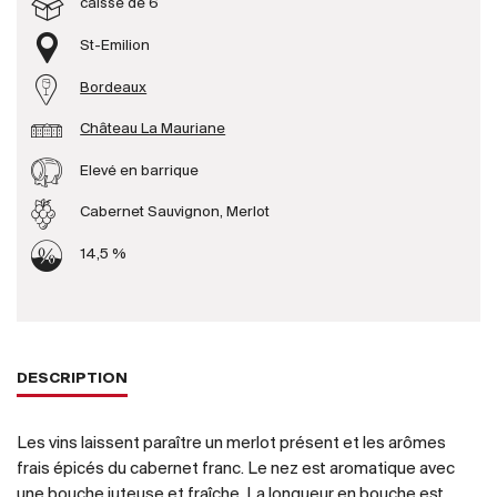
caisse de 6
St-Emilion
Producteurs
Bordeaux
Aller à
Château La Mauriane
L'entreprise
Elevé en barrique
{{Si
Actualités
Cabernet Sauvignon, Merlot
E-Catalogue
14,5 %
Conditions générales
DESCRIPTION
Les vins laissent paraître un merlot présent et les arômes
frais épicés du cabernet franc. Le nez est aromatique avec
une bouche juteuse et fraîche. La longueur en bouche est