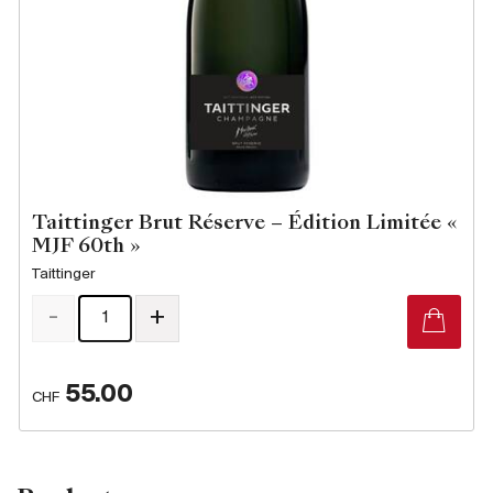
Taittinger Brut Réserve – Édition Limitée «
MJF 60th »
Taittinger
-
+
55.00
CHF