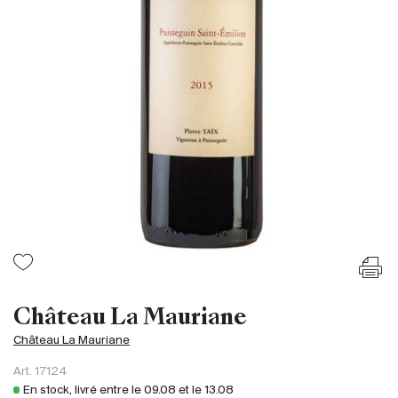
France
Italie
Espagne
Afrique du Sud
Allemagne
Argentine
Australie
Autriche
Brésil
Chili
États-Unis
Hongrie
Château La Mauriane
Liban
Château La Mauriane
Nouvelle Zélande
Art.
17124
Portugal
En stock, livré entre le
09.08
et le
13.08