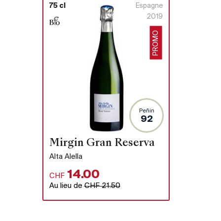
75 cl
Espagne
2019
PROMO
Peñin
92
assé) on
Mirgin Gran Reserva
Alta Alella
14.00
CHF
Au lieu de
CHF 21.50