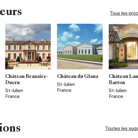
eurs
Tous les pro
Château Branaire-
Château du Glana
Château La
Ducru
Barton
St-Julien
France
St-Julien
St-Julien
France
France
ions
Toutes les sug