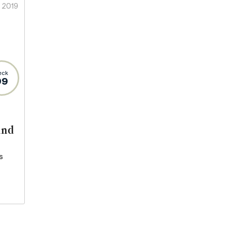
2019
eck
99
and
s