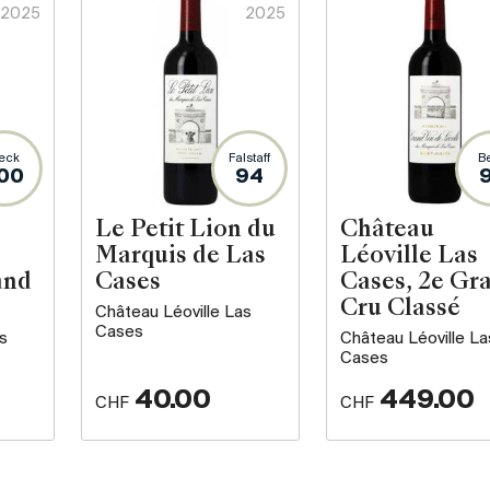
2025
2025
eck
Falstaff
B
00
94
Le Petit Lion du
Château
Marquis de Las
Léoville Las
and
Cases
Cases, 2e Gr
Cru Classé
Château Léoville Las
Cases
s
Château Léoville La
Cases
40.00
449.00
CHF
CHF