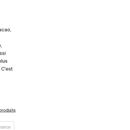
cacao,
u
,
ssi
plus
 C'est
 produits
rance