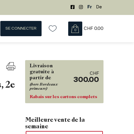
Fr
De
SE CONNECTER
CHF
0.00
0
Livraison
gratuite à
CHF
partir de
300.00
, 2e
(hors Bordeaux
primeurs)
Rabais sur les cartons complets
Meilleure vente de la
semaine