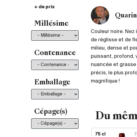
+ de prix
De 30.- à 35.-
101
Quarin
De 35.- à 50.-
196
Millésime
De 50.- à 75.-
211
Couleur noire. Nez 
De 75.- à 100.-
130
de réglisse et de f
De 100.- à 150.-
150
milieu, dense et po
De 150.- à 200.-
81
Contenance
puissant, profond, 
Plus de 200.-
210
nuancée et grasse 
précis, le plus pro
magnifique !
Emballage
Cépage(s)
Du mêm
75 cl