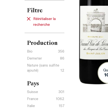
Filtre
Réinitialiser la
recherche
Production
Bio
356
Demeter
86
Nature (sans sulfite
Qu
ajouté)
12
1
Pays
Suisse
301
France
1062
Italie
157