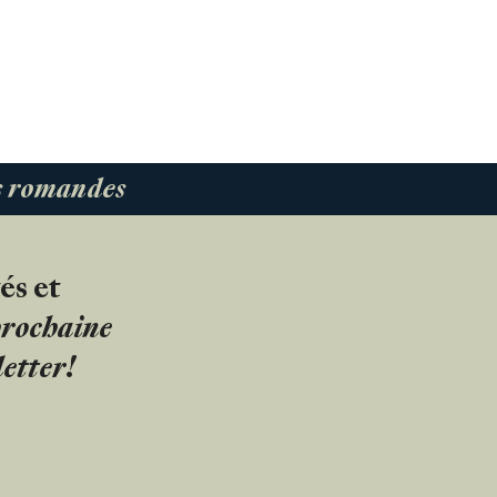
es romandes
és et
 prochaine
etter!