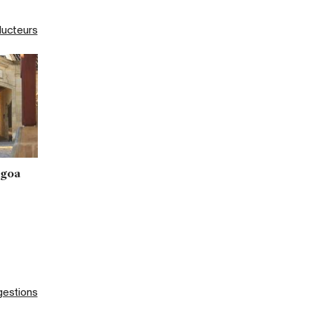
ducteurs
ngoa
gestions