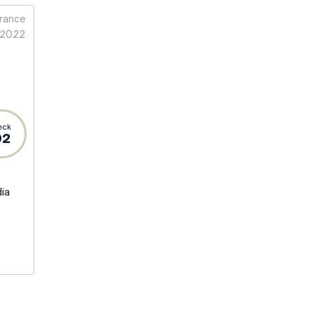
rance
2022
eck
92
ia