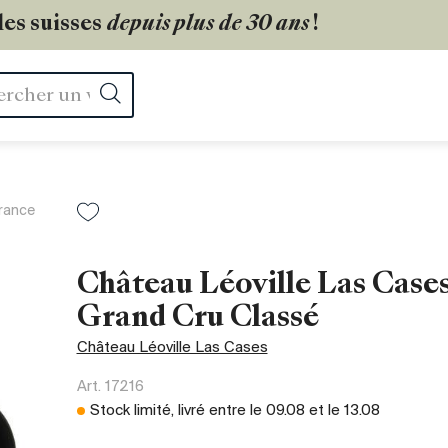
les suisses
depuis plus de 30 ans
!
Rechercher
rance
Château Léoville Las Cases
Grand Cru Classé
Château Léoville Las Cases
Art.
17216
Stock limité, livré entre le
09.08
et le
13.08