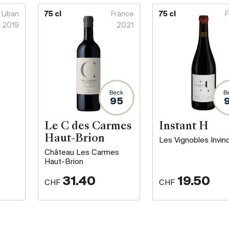
Liban
75 cl
France
75 cl
F
2019
2021
Beck
B
95
Le C des Carmes
Instant H
Haut-Brion
Les Vignobles Invind
Château Les Carmes
Haut-Brion
31.40
19.50
CHF
CHF