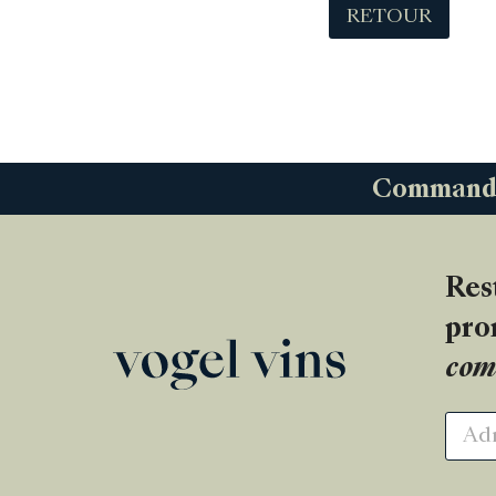
RETOUR
Commandez
Res
pro
com