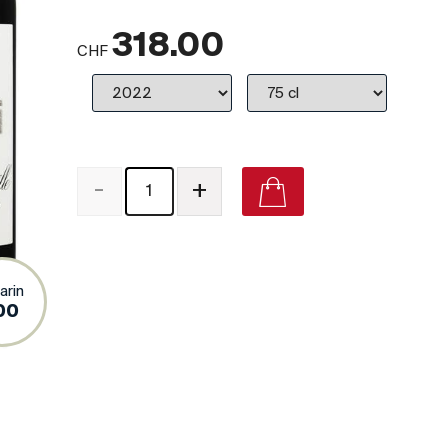
318.00
CHF
-
+
Château Léoville Las Cases Saint-Julien (Grand Cru Cl
arin
Vivino
00