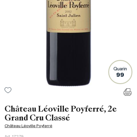
France
Italie
Espagne
Afrique du Sud
Allemagne
Argentine
Australie
Autriche
Quarin
99
Brésil
Chili
États-Unis
Hongrie
Château Léoville Poyferré, 2e
Liban
Grand Cru Classé
Nouvelle Zélande
Château Léoville Poyferré
Portugal
Art.
17279