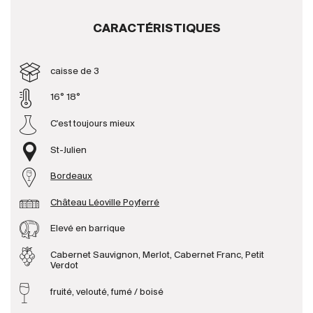
CARACTÉRISTIQUES
Producteurs
caisse de 3
Aller à
16° 18°
L'entreprise
{{Si
C'est toujours mieux
Actualités
E-Catalogue
St-Julien
Conditions générales
Bordeaux
Château Léoville Poyferré
Elevé en barrique
Cabernet Sauvignon, Merlot, Cabernet Franc, Petit
Verdot
fruité, velouté, fumé / boisé