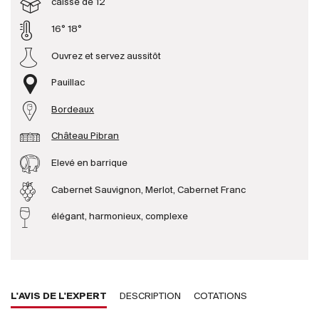
caisse de 12
16° 18°
Producteurs
Ouvrez et servez aussitôt
Aller à
Pauillac
L'entreprise
Bordeaux
{{Si
Actualités
Château Pibran
E-Catalogue
Elevé en barrique
Conditions générales
Cabernet Sauvignon, Merlot, Cabernet Franc
élégant, harmonieux, complexe
L'AVIS DE L'EXPERT
DESCRIPTION
COTATIONS