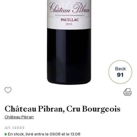
France
Italie
Espagne
Afrique du Sud
Allemagne
Argentine
Australie
Autriche
Beck
91
Brésil
Chili
États-Unis
Hongrie
Château Pibran, Cru Bourgeois
Liban
Château Pibran
Nouvelle Zélande
Art.
14949
Portugal
En stock, livré entre le
09.08
et le
13.08