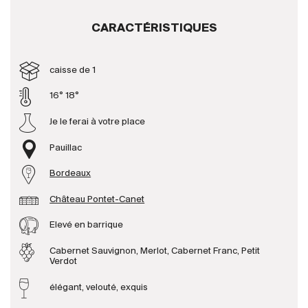
CARACTÉRISTIQUES
Producteurs
caisse de 1
Aller à
16° 18°
L'entreprise
{{Si
Je le ferai à votre place
Actualités
E-Catalogue
Pauillac
Conditions générales
Bordeaux
Château Pontet-Canet
Elevé en barrique
Cabernet Sauvignon, Merlot, Cabernet Franc, Petit
Verdot
élégant, velouté, exquis