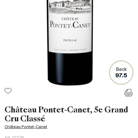
France
Italie
Espagne
Afrique du Sud
Allemagne
Argentine
Australie
Autriche
Beck
97.5
Brésil
Chili
États-Unis
Hongrie
Château Pontet-Canet, 5e Grand
Liban
Cru Classé
Nouvelle Zélande
Château Pontet-Canet
Portugal
Art.
17276