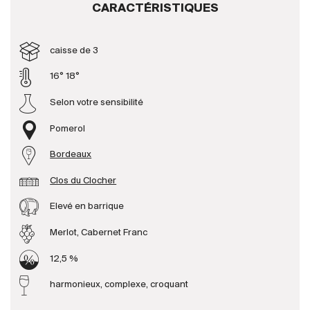
CARACTÉRISTIQUES
Producteurs
caisse de 3
Aller à
16° 18°
Selon votre sensibilité
L'entreprise
{{Si
Actualités
Pomerol
E-Catalogue
Bordeaux
Conditions générales
Clos du Clocher
Elevé en barrique
Merlot, Cabernet Franc
12,5 %
harmonieux, complexe, croquant