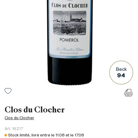
France
Italie
Espagne
Afrique du Sud
Allemagne
Argentine
Australie
Autriche
Beck
94
Brésil
Chili
États-Unis
Hongrie
Clos du Clocher
Liban
Clos du Clocher
Nouvelle Zélande
Art.
16217
Portugal
Stock limité, livré entre le
11.08
et le
17.08