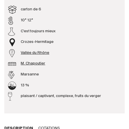
carton de 6
Producteurs
10° 12°
C'est toujours mieux
Aller à
Crozes-Hermitage
L'entreprise
{{Si
Actualités
Vallée du Rhône
E-Catalogue
M. Chapoutier
Conditions générales
Marsanne
13 %
plaisant / captivant, complexe, fruits du verger
DESCRIPTION
COTATIONS