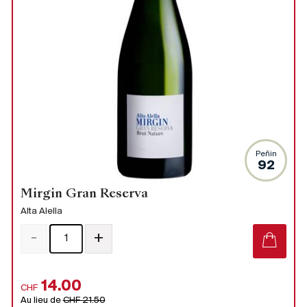
Peñin
92
Mirgin Gran Reserva
Alta Alella
-
+
14.00
CHF
Au lieu de
CHF 21.50