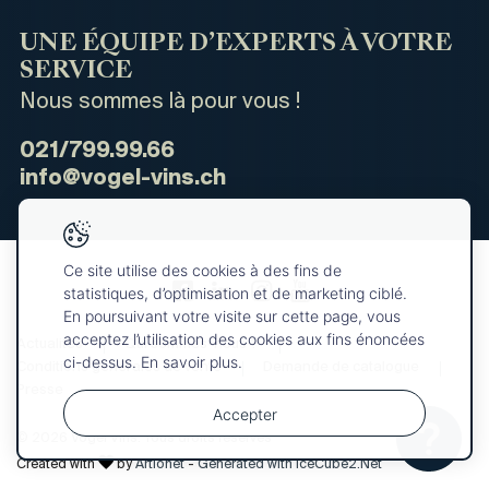
UNE ÉQUIPE D’EXPERTS À VOTRE
SERVICE
Nous sommes là pour vous !
021/799.99.66
info@vogel-vins.ch
Ce site utilise des cookies à des fins de
statistiques, d’optimisation et de marketing ciblé.
En poursuivant votre visite sur cette page, vous
acceptez l’utilisation des cookies aux fins énoncées
Actualités
Qui sommes-nous ?
ci-dessus. En savoir plus.
Conditions générales de vente
Demande de catalogue
Presse
Accepter
Votre
© 2026 Vogel Vins. Tous droits réservés
OK
sélection
Created with
by
Artionet
-
Generated with IceCube2.Net
a été