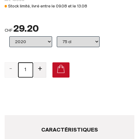
Royaume-Uni
Stock limité, livré entre le
09.08
et le
13.08
Primeurs
29.20
2025
CHF
Promotions
Coffrets
-
+
Checkout
Vins Bio
Vins Demeter
Vins Natures
Sans sulfite ajouté
CARACTÉRISTIQUES
Nouveautés