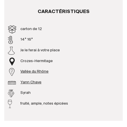
CARACTÉRISTIQUES
Producteurs
carton de 12
Aller à
14° 16°
L'entreprise
{{Si
Je le ferai à votre place
Actualités
E-Catalogue
Crozes-Hermitage
Conditions générales
Vallée du Rhône
Yann Chave
Syrah
fruité, ample, notes épicées