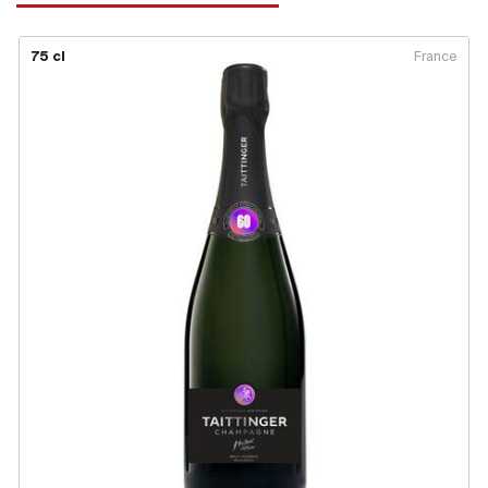
75 cl
France