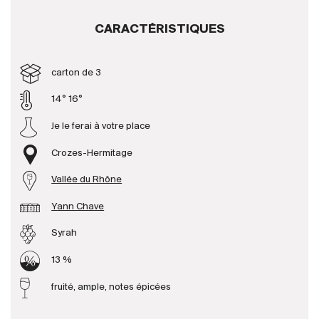
CARACTÉRISTIQUES
Producteurs
carton de 3
Aller à
14° 16°
L'entreprise
{{Si
Je le ferai à votre place
Actualités
E-Catalogue
Crozes-Hermitage
Conditions générales
Vallée du Rhône
Yann Chave
Syrah
13 %
fruité, ample, notes épicées