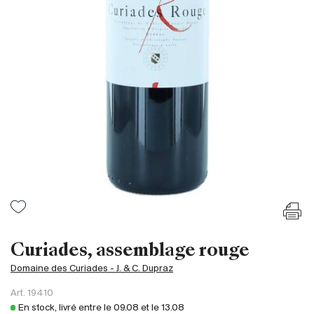
France
Italie
Espagne
Afrique du Sud
Allemagne
Argentine
Australie
Autriche
Brésil
Chili
États-Unis
Hongrie
Curiades, assemblage rouge
Liban
Domaine des Curiades - J. & C. Dupraz
Nouvelle Zélande
Art.
19410
Portugal
En stock, livré entre le
09.08
et le
13.08