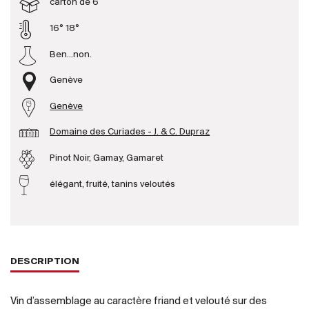
carton de 6
16° 18°
Producteurs
Ben...non.
Aller à
Genève
L'entreprise
Genève
{{Si
Actualités
Domaine des Curiades - J. & C. Dupraz
E-Catalogue
Pinot Noir, Gamay, Gamaret
Conditions générales
élégant, fruité, tanins veloutés
DESCRIPTION
Vin d’assemblage au caractère friand et velouté sur des